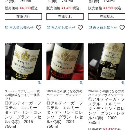
ィ(赤) 750ml
ド(赤) 750ml
ョ(赤) 750ml
販売価格
¥
4,080
税込
販売価格
¥
1,450
税込
販売価格
¥
1,580
税込
在庫切れ
在庫切れ
在庫切れ
再入荷お知らせ
再入荷お知らせ
再入荷お知らせ
スーパーヴァリュー！飲
2021年に20歳になる方の
2020年に20歳になる方の
み頃熟成をデイリー価格
バースデー・ヴィンテー
バースディヴィンテージ
で！
ジ
◎アルティーガ・フ
◎アルティーガ・フ
◎アルティーガ・フ
ステル エルミー
ステル エルミー
ステル エルミー
タ・デ・サン・ロレ
タ・デ・サン・ロレ
タ・デ・サン・ロレ
ンソ グラン・レセ
ンソ グラン・レセ
ンソ グラン・レセ
ルバ(赤) 2000
ルバ(赤) 2015
ルバ(赤) 2001
750ml
750ml
750ml
販売価格
¥
2,420
税込