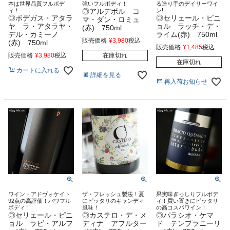
本は世界品質フルボデ
強いフルボディ！
る造り手のデイリーワイ
ィ！
◎アルデボル コ
ン!
◎ボデガス・アタラ
◎セリェール・ピニ
マ・ダン・ロミュ
ヤ ラ・アタラヤ・
ョル ラッチ・デ・
(赤) 750ml
デル・カミーノ
ライム(赤) 750ml
販売価格
¥
3,980
税込
(赤) 750ml
販売価格
¥
1,485
税込
販売価格
¥
3,980
税込
在庫切れ
在庫切れ
カートに入れる
詳細を見る
再入荷お知らせ
ワイン・アドヴォケイト
ザ・フレッシュ製法！夏
果実味ぎっしりフルボデ
92点の高評価！パワフル
にピッタリのキャンディ
ィ！買い置きにピッタリ
ボディ！
風味！
の高コスパワイン！
◎セリェール・ピニ
◎カステロ・デ・メ
◎パラシオ・ケマ
ョル ラビ・アルフ
ディナ アフルター
ド テンプラニーリ