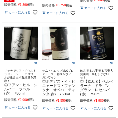
販売価格
¥
5,600
税込
NEW
販売価格
¥
1,890
税込
販売価格
¥
3,750
税込
カートに入れる
カートに入れる
カートに入れる
リッチでソフトでウルト
サム・ハロップMW,プロ
飲み頃 & お手頃 & 旨安大
ラジューシー！テロワー
デュース！有機＆ヴィー
賞実績！飲むしかない
ルが生み出す凝縮感を満
ガンワイン
っ！
喫！
◎ボデガス・イ・ビ
◎【飲み頃】ベルベ
◎フアン・ヒル シ
ニェードス・フォン
ラーナ ドラゴン
ルバー・ラベル
タナ オベハ ティ
グラン・レセルバ
(赤) 750ml
ンタ(赤) 750ml
(赤) 750ml
販売価格
¥
2,900
税込
販売価格
¥
1,550
税込
販売価格
¥
1,980
税込
カートに入れる
カートに入れる
カートに入れる