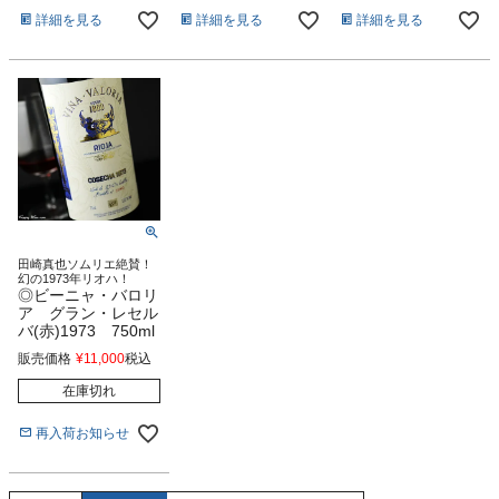
詳細を見る
詳細を見る
詳細を見る
田崎真也ソムリエ絶賛！
幻の1973年リオハ！
◎ビーニャ・バロリ
ア グラン・レセル
バ(赤)1973 750ml
販売価格
¥
11,000
税込
在庫切れ
再入荷お知らせ