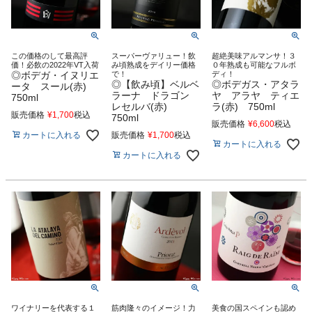
この価格のして最高評
スーパーヴァリュー！飲
超絶美味アルマンサ！３
価！必飲の2022年VT入荷
み頃熟成をデイリー価格
０年熟成も可能なフルボ
◎ボデガ・イヌリエ
で！
ディ！
◎【飲み頃】ベルベ
◎ボデガス・アタラ
ータ スール(赤)
ラーナ ドラゴン
ヤ アラヤ ティエ
750ml
レセルバ(赤)
ラ(赤) 750ml
販売価格
¥
1,700
税込
750ml
販売価格
¥
6,600
税込
カートに入れる
販売価格
¥
1,700
税込
カートに入れる
カートに入れる
ワイナリーを代表する１
筋肉隆々のイメージ！力
美食の国スペインも認め