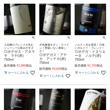
２品種のブレンドが生む
才色兼備モダン・スペイ
ノルテ＝北を表現！力強
ジューシーな飲みやすさ
ン！間違いない美味し
いボルドー・ブレンド！
◎ボデガス・アタラ
さ！
◎ボデガ・イヌリエ
◎ボデガス・アテ
ヤ ラヤ(赤)
ータ ノルテ(赤)
カ アッテカ(赤)
750ml
750ml
750ml
販売価格
¥
1,880
税込
販売価格
¥
1,700
税込
販売価格
¥
3,600
税込
カートに入れる
カートに入れる
カートに入れる