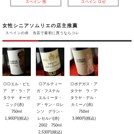
スペイン 泡
スペイン ロゼ
女性シニアソムリエの店主推薦
スペインの赤 当店で最初に買うならコレ
◎◎エル・ビヒ
◎アルティー
◎ボデガス・ア
ア デ・ラ・ア
ガ・フステル
タラヤ ラ・ア
タラヤ オーガ
エルミータ・
タラヤ・デル・
ニック(赤)
デ・サン・ロレ
カミーノ(赤)
750ml
ンソ グラン・
750ml
1,900円(税込)
レセルバ(赤)
3,980円(税込)
2002 750ml
2,530円(税込)