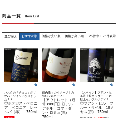
商品一覧
Item List
おすすめ順
価格が安い順
価格が高い順
25
件中
1
-
25
件表示
並び替え
バスクの「チョコ」がリ
筋肉隆々のイメージ！力
【スペイン】フアン・ヒ
オハ・ワインになりまし
強いフルボディ！
ル最上級キュヴェ これ
た！？
【アウトレット（通
以上ないフルボディ！
◎ボデガス・ベロニ
◎フアン・ヒル ブ
常3980円】◎アル
ア ベロニア レセ
ルー・ラベル 18メ
デボル コマ・ダ
ルバ（赤） 750ml
セス(赤) 750ml
ン・ロミュ(赤)
750ml