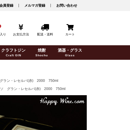
会員登録
メルマガ登録
お問い合わせ
入り
お支払方法
配送・送料
カート
クラフトジン
焼酎
酒器・グラス
Craft GIN
Shochu
Glass
・レセルバ(赤) 2000 750ml
ラン・レセルバ(赤) 2000 750ml