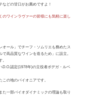
テなどの甘口がお薦めですよ！
くのワインラヴァーの皆様にも気軽に楽し
レオール」でチーフ・ソムリエも務めたス
ルで高品質なワインを造るため」に設立。
す。
O.認定(1978年)の立役者ボデガ・ルベ
たこの地のパイオニアです。
また一部バイオダイナミックの理論も取り