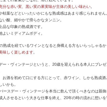
充分な赤い実、黒い実の果実味が主体の美しい味わい
。
や枯葉などといったいかにもな熟成感はあまり感じられません
ない酸、細やかで滑らかなタンニン。
上品な印象の熟成酒です。
地よいミディアムボディ。
もの熟成を経ているワインとなると身構える方もいらっしゃる
美味しく楽しめます
。
デー・ヴィンテージというと、20歳を迎えられる本人にプレ
。
、お酒を初めて口にする方にとって、赤ワイン、しかも熟成酒
しいかも。
のバースデー・ヴィンテージを本当に飲んで頂くべきなのは親御
成人させるという大きな仕事を終え、20年の時の流れに想い
。