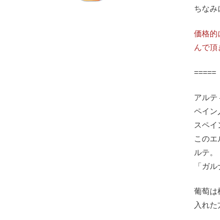
ちなみ
価格的
んで頂
===
アルテ
ペイン
スペイ
このエ
ルテ。
「ガル
葡萄は
入れた