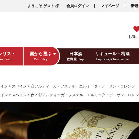
ようこそ ゲスト 様
会員ログイン
マイページ
新規
お気に
ンリスト
国から選ぶ
日本酒
リキュール・梅酒
e list
Country
佐野屋 Top
Liqueur,Plum wine
ギフト包装
Gift wrapping
ワイン
スペイン
◎アルティーガ・フステル エルミータ・デ・サン・ロレンソ グラン
ワイン
スペイン
赤
◎アルティーガ・フステル エルミータ・デ・サン・ロレンソ グ