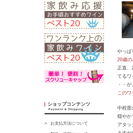
やっぱ
20歳
正直、
てるワ
・・が
このワ
ショップコンテンツ
中程度
Payment & Shipping
穏やか
お支払方法について
アタッ
さすが