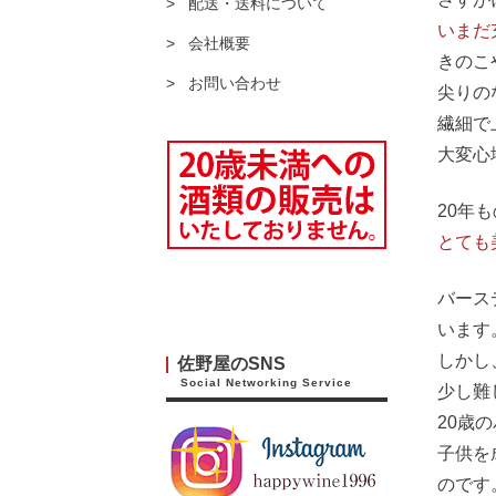
配送・送料について
いまだ
会社概要
きのこ
お問い合わせ
尖りの
繊細で
大変心
20年
とても
バース
います
しかし
佐野屋のSNS
Social Networking Service
少し難
20歳
子供を
のです