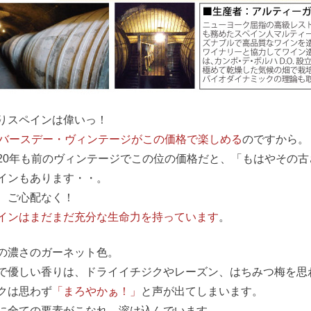
りスペインは偉いっ！
のバースデー・ヴィンテージがこの価格で楽しめる
のですから。
20年も前のヴィンテージでこの位の価格だと、「もはやその
インもあります・・。
、ご心配なく！
インはまだまだ充分な生命力を持っています
。
の濃さのガーネット色。
で優しい香りは、ドライイチジクやレーズン、はちみつ梅を思
クは思わず
「まろやかぁ！」
と声が出てしまいます。
に全ての要素がこなれ、溶け込んでいます。