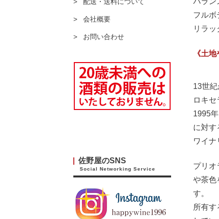
バラン
配送・送料について
フルボ
会社概要
リラッ
お問い合わせ
《土地
13世
ロキセ
199
に対す
ワイナ
佐野屋のSNS
プリオ
Social Networking Service
や茶色
す。
所有す