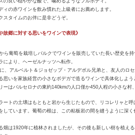
スの良い穏やかな酸で、噛めるようなフルボディ。
ディの赤ワインを飲み慣れた上級者にお薦めします。
クスタイムのお伴に是非どうぞ。
や故郷に対する思いをワインで表現》
紀から葡萄を栽培しバルクでワインを販売していた長い歴史を持
ラにより、ヘーゼルナッツへ転作。
5年に、アルベルト＆ジョゼップ・アルデボル兄弟と、友人のロ
る思いを家族経営の小さなボデガで造るワインで具体化しよう
リーはバルセロナの東約140kmの人口僅か450人程の小さな
ラートの土壌はもともと岩から生じたもので、リコレリャと呼
をしています。葡萄の根は、この粘板岩の間を縫うように深く
る畑は1920年に植林されましたが、その後も新しい樹を植え