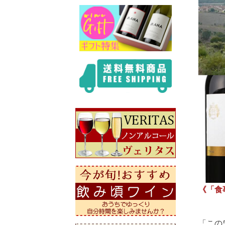
《「食
「この