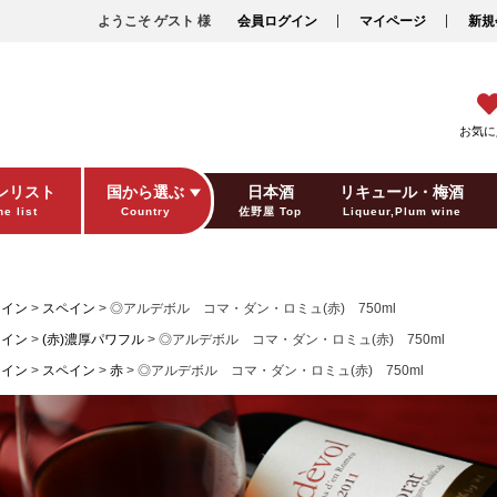
ようこそ ゲスト 様
会員ログイン
マイページ
新規
お気に
ンリスト
国から選ぶ
日本酒
リキュール・梅酒
e list
Country
佐野屋 Top
Liqueur,Plum wine
ギフト包装
Gift wrapping
ワイン
スペイン
◎アルデボル コマ・ダン・ロミュ(赤) 750ml
ワイン
(赤)濃厚パワフル
◎アルデボル コマ・ダン・ロミュ(赤) 750ml
ワイン
スペイン
赤
◎アルデボル コマ・ダン・ロミュ(赤) 750ml