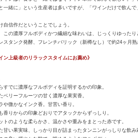
と一緒に」という生産者は多いですが、「ワインだけで飲んで
け自信作だということでしょう。
、この濃厚フルボディかつ繊細な味わいは、じっくりゆったり
レスタンク発酵、フレンチバリック（新樽なし）で約24ヶ月熟
イン上級者のリラックスタイムにお薦め》
。
らすでに濃厚なフルボディを証明するかの印象。
たベリーフルーツの甘く濃厚な果実香。
ラや微かなインク香。甘苦い香り。
も香りからの印象どおりでアタックからずっしり。
ットのような柔らかさ、温かさや重みをまとった赤です。
た甘い果実味、しっかり目が詰まったタンニンがっしりな飲み