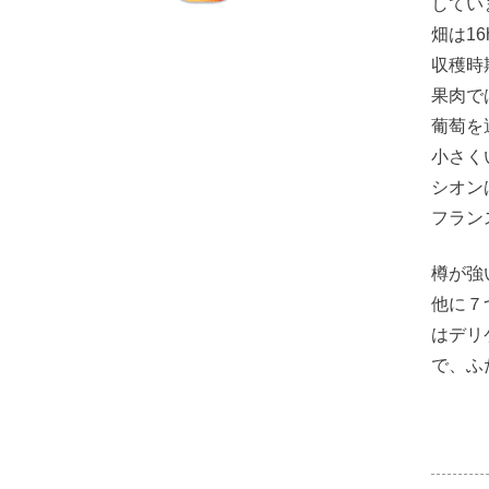
してい
畑は1
収穫時
果肉で
葡萄を
小さく
シオン
フラン
樽が強
他に７
はデリ
で、ふ