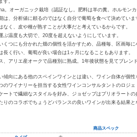
ます。
6ha。オーガニック栽培（認証なし。肥料は羊の糞。ホルモン
期は、分析値に頼るのではなく自分で葡萄を食べて決めていま
はなく、皮や種が熟すことが大事だと考えているからです。
運ぶ温度も大切で、20度を超えないようにしています。
いくつにも分かれた畑の個性を活かすため、品種毎、区画毎に小
は長く行い、葡萄が良い場合は1ヶ月になることもあります。
ス、アリエ産オークで品種別に熟成。1年後状態を見てブレン
い傾向にある他のスペインワインとは違い、ワイン自体が個性
つのワイナリーを担当する女性ワインコンサルタントのロジェ
ケートで繊細なスタイルを好み、ジョゼップはプリオラートの
たりのコラボでちょうどバランスの良いワインが出来る結果と
商品スペック