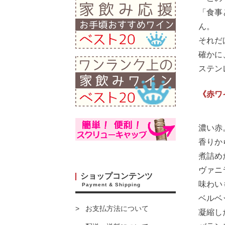
「食事
ん。
それだ
確かに
ステン
《赤ワ
濃い赤
香りか
煮詰め
ヴァニ
ショップコンテンツ
味わい
Payment & Shipping
ベルベ
お支払方法について
凝縮し