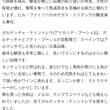
で経験を積み、醸造が難しい品種の取り扱いが得意。天性の
味覚が優れ、葡萄を食べて熟成具合を見極める能力に優れて
います。ヒル・ファミリーのボデガス・トリデンテの醸造家
も兼任。
ガルナッチャ・ティントレラ(アリカンテ・ブーシェ)は、ガ
ルナッチャとプティ・ブーシェの交配種で、スペインではア
ルマンサでしか見られない土着品種。
栽培も醸造も非常に難しく、良いワインにするのはさらに難
しい品種です。
タンテュリエと呼ばれる、皮だけでなく果肉や果汁にも色が
ついている珍しい葡萄で、そのため完熟すればとてもきれい
で強い色がワインに表れます。タンニンが多く、ストラクチ
ャーがしっかりしています。
畑を買った当初は、メルロ、テンプラニーリョなども植えら
れていましたが、全てガルナッチャ・ティントレラを接木し
ました。