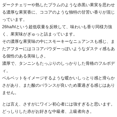
ダークチェリーや熟したプラムのような赤黒い果実を思わせ
る濃厚な果実香に、ココアのような独特の甘苦い香りが混じ
っています。
26ha/hlという超低収量を反映して、味わいも香り同様力強
く、果実味がぎゅっと詰まっています。
その濃厚な果実味の中にスモーキーなニュアンスも感じ、ま
たアフターにはココアパウダーっぽいようなダスティ感もあ
る個性のある美味しさ。
濃厚で、タンニンもたっぷりのしっかりした骨格のフルボデ
ィ。
ベルベットをイメージするような暖かいしっとり感と滑らか
さがあり、また酸のバランスが良いため重過ぎる感じはあり
ません。
とは言え、さすがにワイン初心者には強すぎると思います。
どっしりした赤がお好きな中級者、上級者向き。