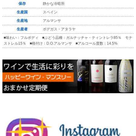
保存
静かな冷暗所
生産国
スペイン
生産地
アルマンサ
生産者
ボデガス・アタラヤ
■味わい：フルボディ ■ぶどう品種：ガルナッチャ・ティントレラ85％ モナ
ストレル15％ ■格付け：D.O.アルマンサ ■アルコール度数：14.5%