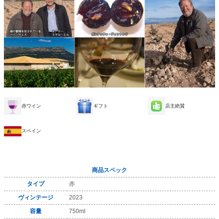
赤ワイン
ギフト
店主絶賛
スペイン
商品スペック
タイプ
赤
ヴィンテージ
2023
容量
750ml