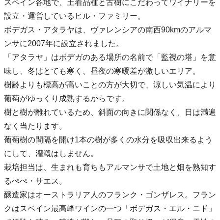
スペイン各地で、土着品種と古樹にこだわってワイナリーを
設立・運営しているヒル・ファミリー。
ボデガス・アタラヤは、ヴァレンシアの南西90kmのアルマ
ンサに2007年に設立されました。
「アタラヤ」はボデガのある場所の名前で「監視の塔」を意
味し、冬はとても寒く、昼夜の寒暖差が激しいエリア。
樹齢よりも標高が高いことの方が大切で、涼しい気温により
葡萄がゆっくり成熟するからです。
樹と樹が離れているため、斜面の向きに関係なく、日は満遍
なく当たります。
葡萄樹の間隔を開け1本の樹が多くの水分を吸収出来るよう
にして、灌漑はしません。
栽培担当は、生まれも育ちもアルマンサで土地と畑を熟知す
るぺぺ・サエス。
醸造家はオーストラリア人のフランク・ゴンザレス。フラン
クはスペイン最高峰ワインの一つ「ボデガス・エル・ニド」