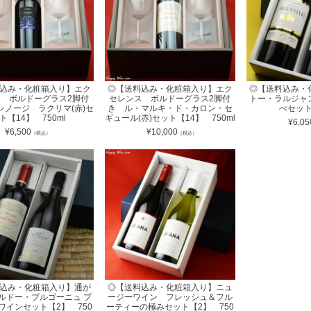
込み・化粧箱入り】エク
◎【送料込み・化粧箱入り】エク
◎【送料込み・
 ボルドーグラス2脚付
セレンス ボルドーグラス2脚付
トー・ラルジャ
レノージ ラクリマ(赤)セ
き ル・マルキ・ド・カロン・セ
べセット
ト【14】 750ml
ギュール(赤)セット【14】 750ml
¥
6,05
¥
6,500
¥
10,000
（税込）
（税込）
込み・化粧箱入り】通が
◎【送料込み・化粧箱入り】ニュ
ルドー・ブルゴーニュ プ
ージーワイン フレッシュ＆フル
ワインセット【2】 750
ーティーの極みセット【2】 750