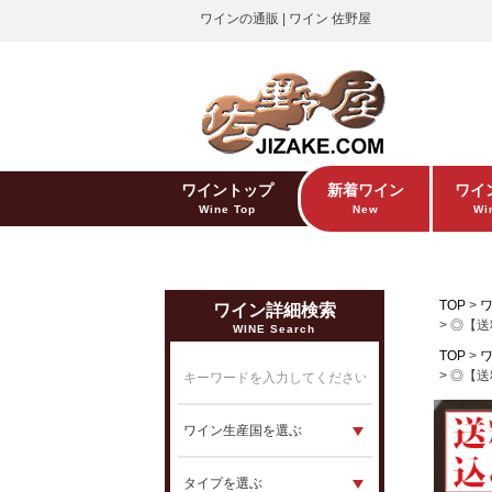
ワインの通販 | ワイン 佐野屋
ワイントップ
新着ワイン
ワイ
Wine Top
New
Win
TOP
ワイン詳細検索
◎【送
WINE Search
TOP
◎【送