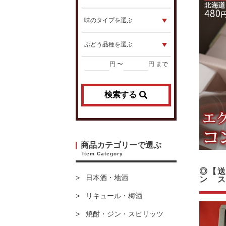
円 〜
円 まで
検索する
商品カテゴリーで選ぶ
Item Category
◎【
日本酒・地酒
ン 
リキュール・梅酒
焼酎・ジン・スピリッツ