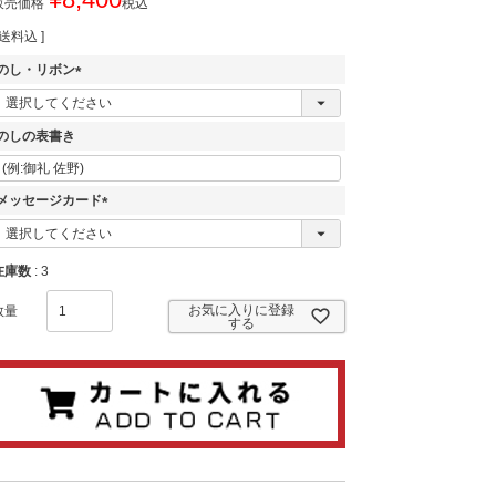
販売価格
税込
送料込
のし・リボン
(
必
須
のしの表書き
)
メッセージカード
(
必
須
在庫数
3
)
お気に入りに登録
する