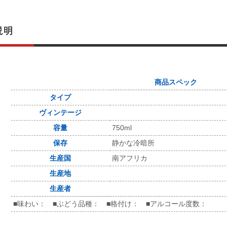
説明
商品スペック
タイプ
ヴィンテージ
容量
750ml
保存
静かな冷暗所
生産国
南アフリカ
生産地
生産者
■味わい： ■ぶどう品種： ■格付け： ■アルコール度数：