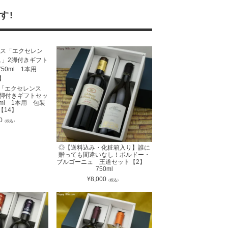
す!
ラス「エクセレンス
2脚付きギフトセッ
0ml 1本用 包装
 【14】
0
（税込）
◎【送料込み・化粧箱入り】誰に
贈っても間違いなし！ボルドー・
ブルゴーニュ 王道セット【2】
750ml
¥
8,000
（税込）