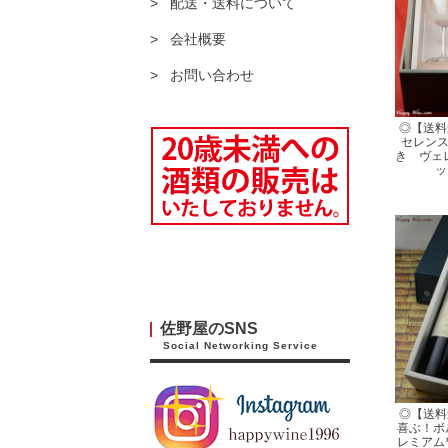
配送・送料について
会社概要
お問い合わせ
◎【送料
セレンス
き ヴェ
ッ
佐野屋のSNS
Social Networking Service
◎【送料
喜ぶ！ボ
レミアム