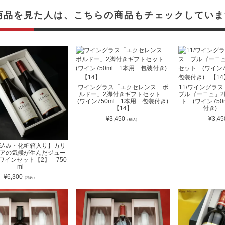
商品を見た人は、こちらの商品もチェックしていま
ワイングラス「エクセレンス ボ
11/ワイング
ルドー」2脚付きギフトセット
ブルゴーニュ」
(ワイン750ml 1本用 包装付き)
ト (ワイン75
【14】
付き)
¥
3,450
¥
3,45
（税込）
込み・化粧箱入り】カリ
アの気候が生んだジュー
ワインセット【2】 750
ml
¥
6,300
（税込）