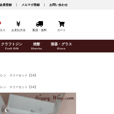
会員登録
メルマガ登録
お問い合わせ
入り
お支払方法
配送・送料
カート
クラフトジン
焼酎
酒器・グラス
Craft GIN
Shochu
Glass
グレン スリーセット【14】
グレン スリーセット【14】