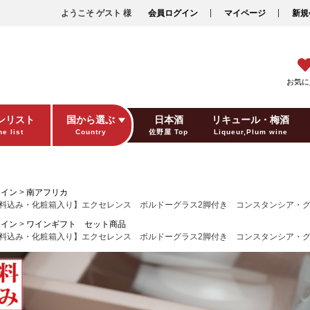
ようこそ ゲスト 様
会員ログイン
マイページ
新規
お気に
ンリスト
国から選ぶ
日本酒
リキュール・梅酒
e list
Country
佐野屋 Top
Liqueur,Plum wine
ギフト包装
Gift wrapping
ワイン
南アフリカ
料込み・化粧箱入り】エクセレンス ボルドーグラス2脚付き コンスタンシア・
ワイン
ワインギフト セット商品
料込み・化粧箱入り】エクセレンス ボルドーグラス2脚付き コンスタンシア・