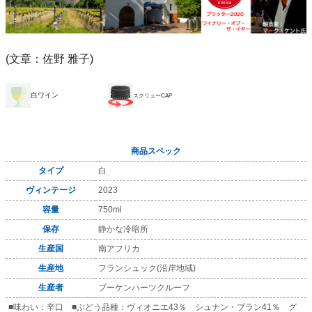
(文章：佐野 雅子)
白ワイン
スクリューCAP
商品スペック
タイプ
白
ヴィンテージ
2023
容量
750ml
保存
静かな冷暗所
生産国
南アフリカ
生産地
フランシュック(沿岸地域)
生産者
ブーケンハーツクルーフ
■味わい：辛口 ■ぶどう品種：ヴィオニエ43％ シュナン・ブラン41％ グ