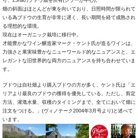
り、25haのブドウ畑を所有(シラーが中心)。
畑の斜面はほとんどが東を向いており、日照時間が限られて
いる為ブドウの生育が非常に遅く、長い期間を経て成熟され
る理想的な環境。
現在はオーガニック栽培に移行中。
才能豊かなワイン醸造家マーク・ケント氏が造るワインは、
力強さと果実味豊かなニューワールド的なニュアンスと、エ
レガントな旧世界的な両方のニュアンスを持ち合わせていま
す。
ブドウは自社畑より購入ブドウの方が多く、ケント氏は「エ
リアより最良のブドウの獲得を優先している。ただし、剪定
方法、灌漑水量、収穫のタイミングまで、全てにおいて畑に
注文をつける。」(ヴィノテーク2004年3月号より)と述べて
います。