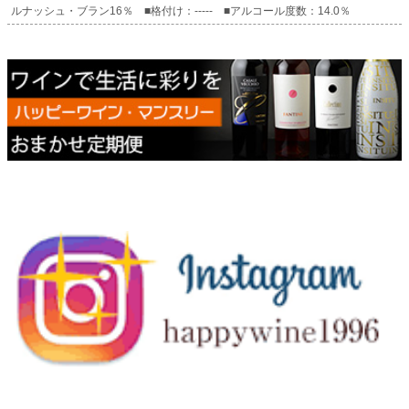
ルナッシュ・ブラン16％ ■格付け：----- ■アルコール度数：14.0％