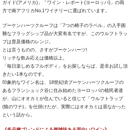
ガイド(アメリカ)」「ワイン・レポート(ヨーロッパ)」の両
方で南アフリカNo.1ワイナリーに選ばれています。
ブーケンハーツクルーフは「7つの椅子のラベル」の入手困
難なフラッグシップ品が大変有名ですが、このウルフトラッ
プは普及価格のレンジ。
とは言うものの、さすがブーケンハーツ!
リッチな飲み応えは価格以上。
「毎日楽しめるフルボディ」をお探しならば、是非お試し頂
きたい1本なのです。
印象的なワイン名は、18世紀頃ブーケンハーツクルーフの
あるフランシュック谷に住み始めたヨーロッパの植民者達
が、山にオオカミが住んでいると信じて「ウルフトラップ
(狼のワナ)」を仕掛けたが、実際にはオオカミは居なかった
という話から。
《多品種ブレンドによる複雑味ある面白いワイン》