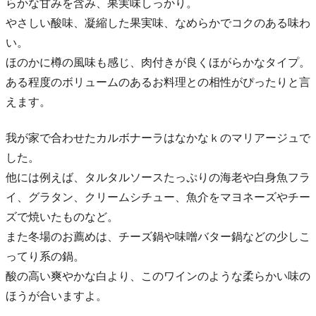
らかな甘みを含み、果実味しっかり。
やさしい酸味、凝縮した果実味、なめらかでコクのある味わ
い。
ほのかに樽の風味も感じ、肉付きが良くほがらかなタイプ。
ある程度のボリュームのあるお料理との相性がぴったりと言
えます。
我が家で合わせたカルボナーラはなかなｋのマリアージュで
した。
他には例えば、タルタルソースたっぷりの海老や白身魚フラ
イ、グラタン、クリームシチュー、魚介をマヨネーズやチー
ズで焼いたものなど。
また冬場のお薦めは、チーズ鍋や味噌バター鍋などの少しこ
ってり系の鍋。
酸の高い爽やかな白より、このワインのような柔らかい味の
ほうが合いますよ。