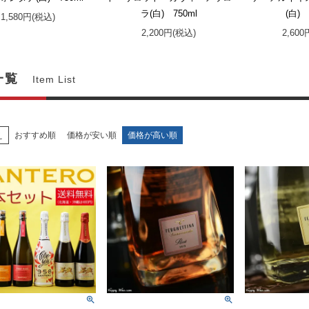
ラ(白) 750ml
(白) 
1,580円(税込)
2,200円(税込)
2,60
一覧
Item List
え
おすすめ順
価格が安い順
価格が高い順