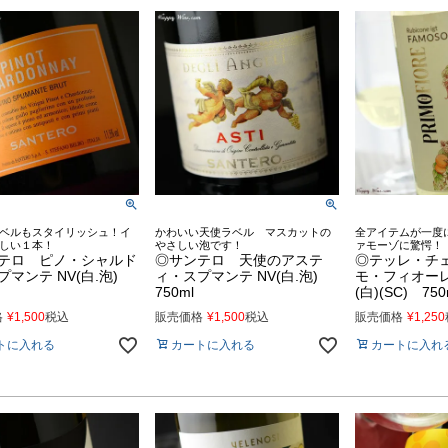
ベルもスタイリッシュ！イ
かわいい天使ラベル マスカットの
全アイテムが一度
しい１本！
やさしい泡です！
ァモーゾに驚愕！
テロ ピノ・シャルド
◎サンテロ 天使のアステ
◎テッレ・チ
プマンテ NV(白.泡)
ィ・スプマンテ NV(白.泡)
モ・フィオー
750ml
(白)(SC) 750
格
¥
1,500
税込
販売価格
¥
1,500
税込
販売価格
¥
1,250
トに入れる
カートに入れる
カートに入れ