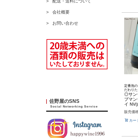
配送・送料について
会社概要
お問い合わせ
定番泡の
だわりた
◎サン
プマン
佐野屋のSNS
イ NV(
Social Networking Service
販売価
カー