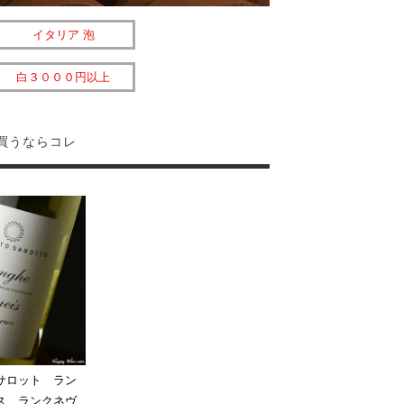
イタリア 泡
白３０００円以上
買うならコレ
サロット ラン
ス ランクネヴ