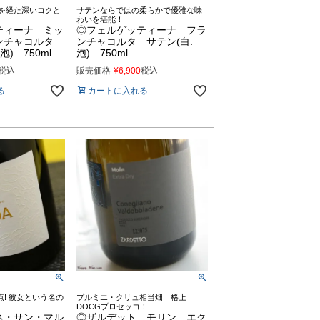
成を経た深いコクと
サテンならではの柔らかで優雅な味
わいを堪能！
ティーナ ミッ
◎フェルゲッティーナ フラ
ンチャコルタ
ンチャコルタ サテン(白.
) 750ml
泡) 750ml
税込
販売価格
¥
6,900
税込
る
カートに入れる
! 彼女という名の
プルミエ・クリュ相当畑 格上
DOCGプロセッコ！
ネ・サン・マル
◎ザルデット モリン エク