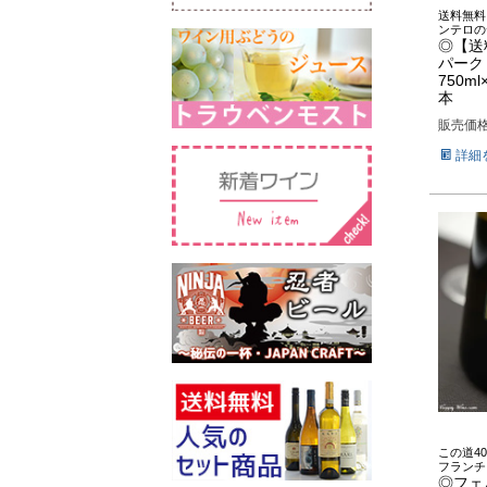
送料無料
ンテロの
◎【送
パーク
750m
本
販売価
詳細
この道4
フランチ
◎フェ