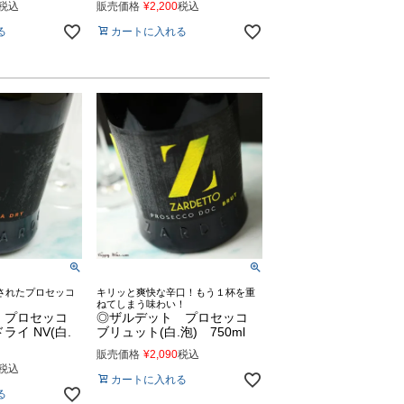
税込
販売価格
¥
2,200
税込
る
カートに入れる
されたプロセッコ
キリッと爽快な辛口！もう１杯を重
ねてしまう味わい！
 プロセッコ
◎ザルデット プロセッコ
イ NV(白.
ブリュット(白.泡) 750ml
販売価格
¥
2,090
税込
税込
カートに入れる
る