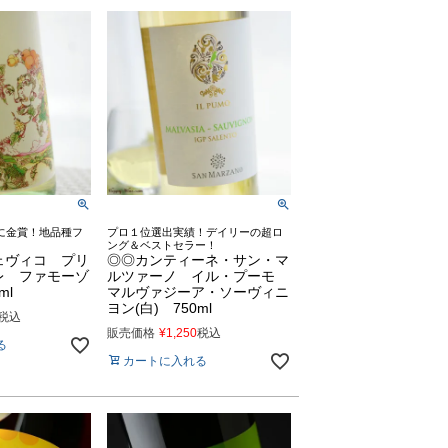
に金賞！地品種フ
プロ１位選出実績！デイリーの超ロ
ング＆ベストセラー！
ェヴィコ プリ
◎◎カンティーネ・サン・マ
レ ファモーゾ
ルツァーノ イル・プーモ
ml
マルヴァジーア・ソーヴィニ
ヨン(白) 750ml
税込
販売価格
¥
1,250
税込
る
カートに入れる