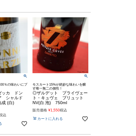
00％の味わいにプ
モスカート15%が絶妙な味わいを醸
す唯一無二の個性！
ゼッカ ドン
◎ザルデット プライヴェー
ア シャルド
ト・キュヴェ ブリュット
成 (白)
NV(白.泡) 750ml
販売価格
¥
1,550
税込
税込
カートに入れる
る