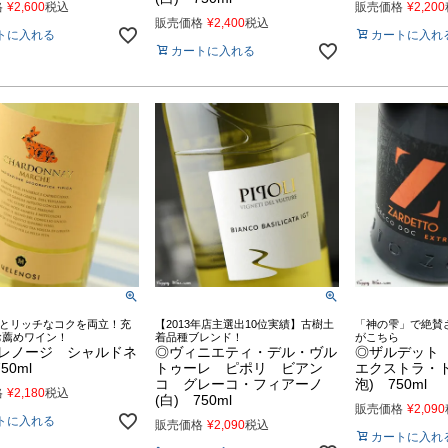
格
¥
2,600
税込
販売価格
¥
2,200
販売価格
¥
2,400
税込
トに入れる
カートに入れ
カートに入れる
とリッチなコクを両立！充
【2013年店主選出10位実績】古樹土
「神の雫」で絶賛
お薦めワイン！
着品種ブレンド！
がこちら
レノージ シャルドネ
◎ヴィニエティ・デル・ヴル
◎ザルデット
50ml
トゥーレ ピポリ ビアン
エクストラ・ドラ
コ グレーコ・フィアーノ
泡) 750ml
格
¥
2,180
税込
(白) 750ml
販売価格
¥
2,090
トに入れる
販売価格
¥
2,090
税込
カートに入れ