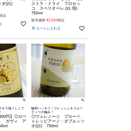
ッダ(白)
ストラ・ドライ プロセッ
コ スペリオーレ (白.泡)
750ml
税込
販売価格
¥
2,650
税込
る
カートに入れる
ラキラ瑞々しくて
輪郭ハッキリ！フレッシュ＆フルー
！
ティーの極み！
2300円】◎ロベ
◎ヴェレノージ プローペ
ト ガヴィ ア
トレッビアーノ・ダブルッツ
0ml
オ(白) 750ml