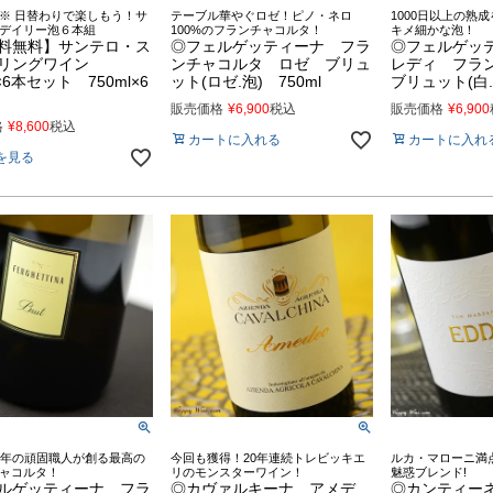
※ 日替わりで楽しもう！サ
テーブル華やぐロゼ！ピノ・ネロ
1000日以上の熟
デイリー泡６本組
100%のフランチャコルタ！
キメ細かな泡！
料無料】サンテロ・ス
◎フェルゲッティーナ フラ
◎フェルゲッ
リングワイン
ンチャコルタ ロゼ ブリュ
レディ フラ
l×6本セット 750ml×6
ット(ロゼ.泡) 750ml
ブリュット(白.泡
販売価格
¥
6,900
税込
販売価格
¥
6,900
格
¥
8,600
税込
カートに入れる
カートに入れ
を見る
0年の頑固職人が創る最高の
今回も獲得！20年連続トレビッキエ
ルカ・マローニ満点
ャコルタ！
リのモンスターワイン！
魅惑ブレンド!
ルゲッティーナ フラ
◎カヴァルキーナ アメデ
◎カンティー