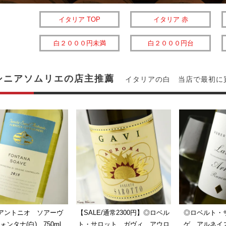
イタリア TOP
イタリア 赤
白２０００円未満
白２０００円台
シニアソムリエの店主推薦
イタリアの白 当店で最初に
アントニオ ソアーヴ
【SALE/通常2300円】◎ロベル
◎ロベルト・
ォンタナ(白) 750ml
ト・サロット ガヴィ アウロ
ゲ アルネイ