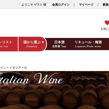
ようこそ ゲスト 様
会員ログイン
マイページ
新規
お気に
ンリスト
国から選ぶ
日本酒
リキュール・梅酒
e list
Country
佐野屋 Top
Liqueur,Plum wine
ギフト包装
Gift wrapping
ワイン
イタリア
白