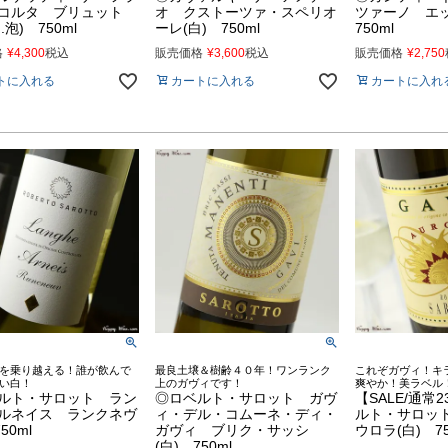
コルタ ブリュット
オ クストーツァ・スペリオ
ツァーノ エ
白.泡) 750ml
ーレ(白) 750ml
750ml
格
¥
4,300
税込
販売価格
¥
3,600
税込
販売価格
¥
2,750
トに入れる
カートに入れる
カートに入れ
を乗り越える！誰が飲んで
最良土壌＆樹齢４０年！ワンランク
これぞガヴィ！キ
い白！
上のガヴィです！
爽やか！美ラベル
ルト・サロット ラン
◎ロベルト・サロット ガヴ
【SALE/通常
ルネイス ランクネヴ
ィ・デル・コムーネ・ディ・
ルト・サロッ
50ml
ガヴィ ブリク・サッシ
ウロラ(白) 75
(白) 750ml