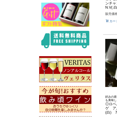
ンチャ
N.V(.
販売価
カー
好みの差
も美味し
◎ロベ
ゲ ア
(白) 7