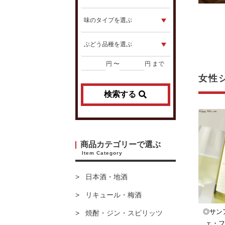
円 〜
円 まで
女性
検索する
商品カテゴリーで選ぶ
Item Category
日本酒・地酒
リキュール・梅酒
◎サン
焼酎・ジン・スピリッツ
ェ・フ