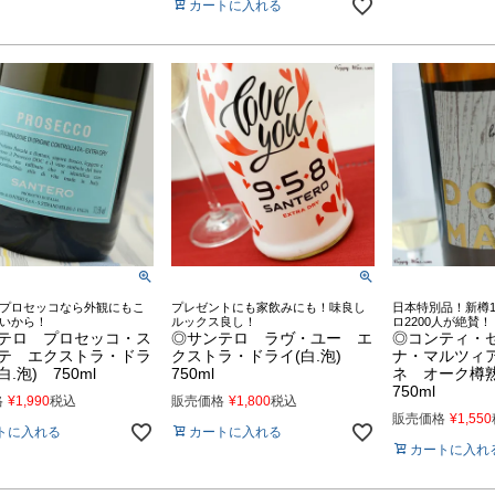
カートに入れる
プロセッコなら外観にもこ
プレゼントにも家飲みにも！味良し
日本特別品！新樽1
いから！
ルックス良し！
ロ2200人が絶賛！
テロ プロセッコ・ス
◎サンテロ ラヴ・ユー エ
◎コンティ・
テ エクストラ・ドラ
クストラ・ドライ(白.泡)
ナ・マルツィ
白.泡) 750ml
750ml
ネ オーク樽熟
750ml
格
¥
1,990
税込
販売価格
¥
1,800
税込
販売価格
¥
1,550
トに入れる
カートに入れる
カートに入れ