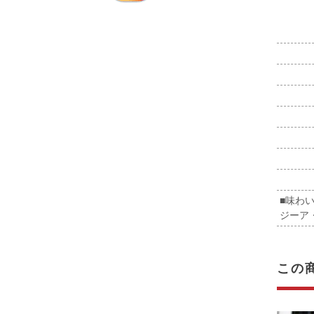
■味わ
ジーア
この