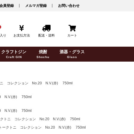
会員登録
メルマガ登録
お問い合わせ
入り
お支払方法
配送・送料
カート
クラフトジン
焼酎
酒器・グラス
Craft GIN
Shochu
Glass
クション No.20 N.V.(赤) 750ml
V.(赤) 750ml
V.(赤) 750ml
コレクション No.20 N.V.(赤) 750ml
ニ コレクション No.20 N.V.(赤) 750ml