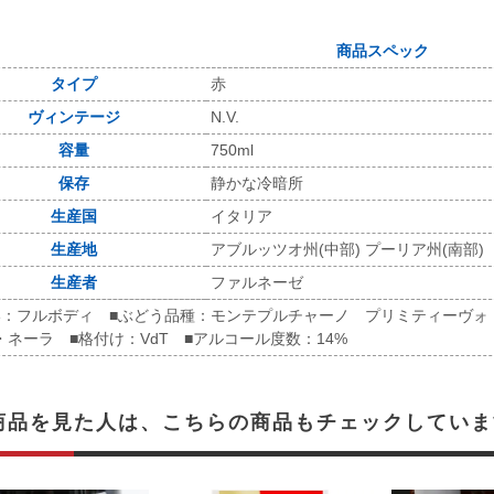
商品スペック
タイプ
赤
ヴィンテージ
N.V.
容量
750ml
保存
静かな冷暗所
生産国
イタリア
生産地
アブルッツオ州(中部) プーリア州(南部)
生産者
ファルネーゼ
い：フルボディ ■ぶどう品種：モンテプルチャーノ プリミティーヴ
・ネーラ ■格付け：VdT ■アルコール度数：14%
商品を見た人は、こちらの商品もチェックしていま