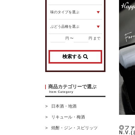
円 〜
円 まで
検索する
商品カテゴリーで選ぶ
Item Category
日本酒・地酒
リキュール・梅酒
◎フ
焼酎・ジン・スピリッツ
N.V.