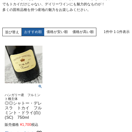
でもトカイだけじゃない、デイリーワインにも魅力的なものが！
多くの固有品種を持つ産地の魅力をお楽しみください。
おすすめ順
価格が安い順
価格が高い順
1
件中
1
-
1
件表示
並び替え
ハンガリー産 フルミン
ト種主体
◎◎シャトー・デレ
スラ トカイ フル
ミント・ドライ(白)
(SC) 750ml
販売価格
¥
1,700
税込