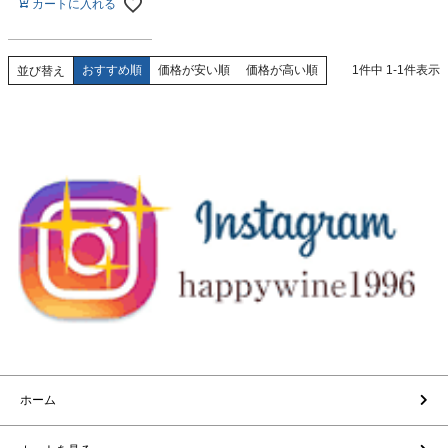
カートに入れる
おすすめ順
価格が安い順
価格が高い順
1
件中
1
-
1
件表示
並び替え
ホーム