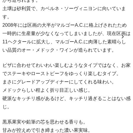
から造られます。
土壌は砂利質で、カベルネ・ソーヴィニヨンに向いていま
す。
2008年には区画の大半がマルゴーA.C.に格上げされたため
一時的に生産量が少なくなってしまいましたが、現在区画は
11ヘクタールに拡大し、マルゴーA.C.に肉薄した素晴らし
い品質のオー・メドック・ワインが造られています。
ピザに合わせてわいわい楽しむようなタイプではなく、お家
でステーキやローストビーフをゆっくり楽しむタイプ。
まさにグレードアップディナーにしてくれる味わい。
メドックらしい程よく折り目正しい感じ。
硬派なキッチリ感があるけど、キッチリ過ぎることはない感
じ。
黒系果実や鉛筆の芯を思わせる香りも。
甘みが控えめで引き締まった濃い果実味。