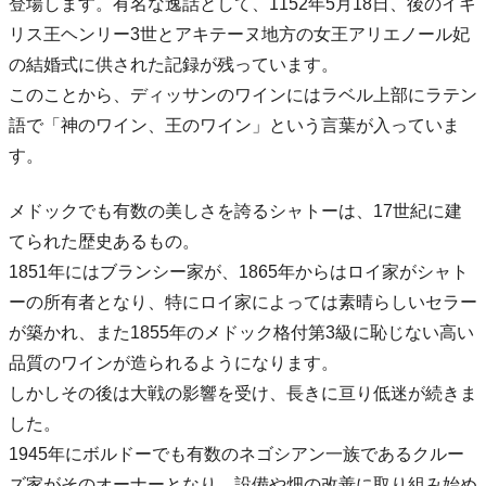
登場します。有名な逸話として、1152年5月18日、後のイギ
リス王ヘンリー3世とアキテーヌ地方の女王アリエノール妃
の結婚式に供された記録が残っています。
このことから、ディッサンのワインにはラベル上部にラテン
語で「神のワイン、王のワイン」という言葉が入っていま
す。
メドックでも有数の美しさを誇るシャトーは、17世紀に建
てられた歴史あるもの。
1851年にはブランシー家が、1865年からはロイ家がシャト
ーの所有者となり、特にロイ家によっては素晴らしいセラー
が築かれ、また1855年のメドック格付第3級に恥じない高い
品質のワインが造られるようになります。
しかしその後は大戦の影響を受け、長きに亘り低迷が続きま
した。
1945年にボルドーでも有数のネゴシアン一族であるクルー
ズ家がそのオーナーとなり、設備や畑の改善に取り組み始め