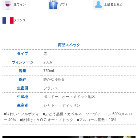
赤ワイン
ギフト
上級者お薦め
フランス
商品スペック
タイプ
赤
ヴィンテージ
2016
容量
750ml
保存
静かな冷暗所
生産国
フランス
生産地
ボルドー オー・メドック地区
生産者
シャトー・ディッサン
■味わい：フルボディ ■ぶどう品種：カベルネ・ソーヴィニヨン 60%/メルロ
ー 40% ■格付け：A.O.C.オー・メドック ■アルコール度数：13%