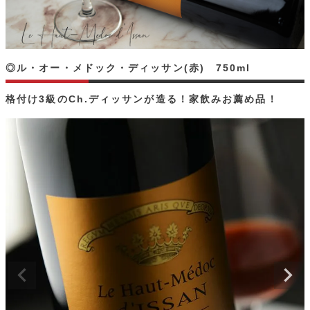
◎ル・オー・メドック・ディッサン(赤) 750ml
格付け3級のCh.ディッサンが造る！家飲みお薦め品！