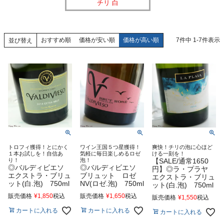
チリ 白
おすすめ順
価格が安い順
価格が高い順
7
件中
1
-
7
件表示
並び替え
トロフィ獲得！とにかく
ワイン王国５つ星獲得！
爽快！チリの泡に心ほど
１本お試しを！自信あ
気軽に毎日楽しめるロゼ
ける一刻を！
り！
泡！
【SALE/通常1650
◎バルディビエソ
◎バルディビエソ
円】◎ラ・プラヤ
エクストラ・ブリュ
ブリュット ロゼ
エクストラ・ブリュ
ット(白.泡) 750ml
NV(ロゼ.泡) 750ml
ット(白.泡) 750ml
販売価格
¥
1,850
税込
販売価格
¥
1,650
税込
販売価格
¥
1,550
税込
カートに入れる
カートに入れる
カートに入れる