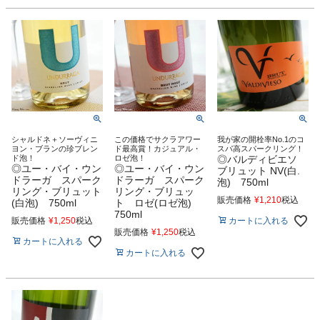
シャルドネ＋ソーヴィニ
この価格でサクラアワー
我が家の開栓率No.1のコ
ヨン・ブランの珍ブレン
ド最高賞！カジュアル・
スパ高スパークリング！
ド泡！
ロゼ泡！
◎バルディビエソ
◎ユー・バイ・ウン
◎ユー・バイ・ウン
ブリュット NV(白.
ドラーガ スパーク
ドラーガ スパーク
泡) 750ml
リング・ブリュット
リング・ブリュッ
販売価格
¥
1,210
税込
(白泡) 750ml
ト ロゼ(ロゼ泡)
750ml
カートに入れる
販売価格
¥
1,250
税込
販売価格
¥
1,250
税込
カートに入れる
カートに入れる