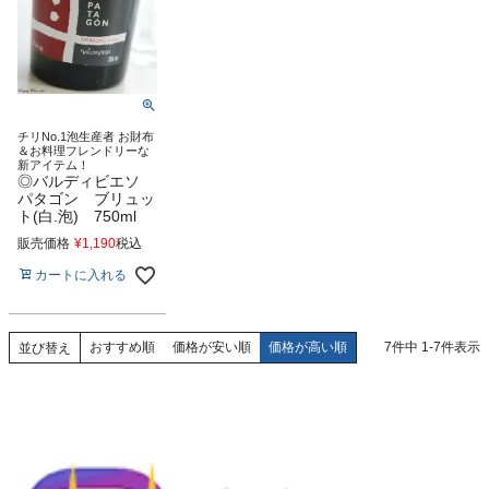
チリNo.1泡生産者 お財布
＆お料理フレンドリーな
新アイテム！
◎バルディビエソ
パタゴン ブリュッ
ト(白.泡) 750ml
販売価格
¥
1,190
税込
カートに入れる
おすすめ順
価格が安い順
価格が高い順
7
件中
1
-
7
件表示
並び替え