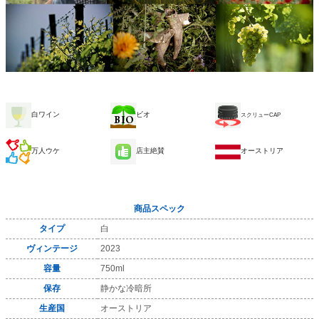
白ワイン
ビオ
スクリューCAP
万人ウケ
店主絶賛
オーストリア
商品スペック
タイプ
白
ヴィンテージ
2023
容量
750ml
保存
静かな冷暗所
生産国
オーストリア