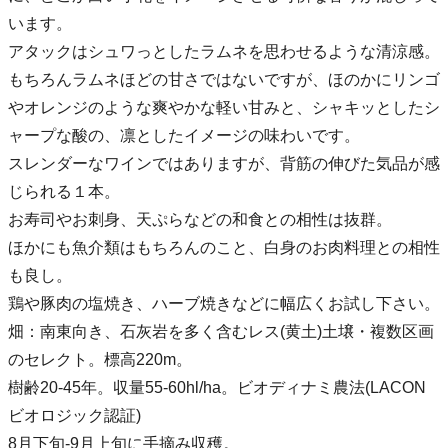
います。
アタックはシュワっとしたラムネを思わせるような清涼感。
もちろんラムネほどの甘さではないですが、ほのかにリンゴ
やオレンジのような爽やかな軽い甘みと、シャキッとしたシ
ャープな酸の、凛としたイメージの味わいです。
スレンダーなワインではありますが、背筋の伸びた気品が感
じられる１本。
お寿司やお刺身、天ぷらなどの和食との相性は抜群。
ほかにも魚介類はもちろんのこと、白身のお肉料理との相性
も良し。
鶏や豚肉の塩焼き、ハーブ焼きなどに幅広くお試し下さい。
畑：南東向き、石灰岩を多く含むレス(黄土)土壌・複数区画
のセレクト。標高220m。
樹齢20-45年。収量55-60hl/ha。ビオディナミ農法(LACON
ビオロジック認証)
8月下旬-9月上旬に手摘み収穫。