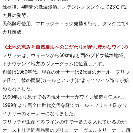
除梗後、4時間の低温浸漬。ステンレスタンクにて23℃で2
カ月の発酵。
天然酵母使用。マロラクティック発酵を行う。タンクにて4
カ月熟成。
《土地の恵みと自然農法へのこだわりが産む豊かなワイン》
フリッチは、ウィーンから60kmほど西のブドウ栽培地域、
ドナウランド地方のヴァーグラムに位置します。
創業は1960年代。現在のオーナーは2代目のカール・フリッ
チ氏で、彼の両親(カールとアンナ)によってワイン造りが始
められました。
1990年より息子である現オーナーがワイン醸造を任され、
1999年より完全に世代交代を経てカール・フリッチ氏がワ
イナリーのオーナーになりました。
フリッチが生産するワインの中で一番力を入れているのが、
オーストリア固有品種のグリューナーヴェルトリーナー。所