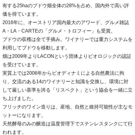
有する25haのブドウ畑全体の28%を占め、国内外で高い評
価を得ています。
2016年に、オーストリア国内最大のアワード、グルメ雑誌
A・LA・CARTEの「グルメ・トロフィー」も受賞。
ブドウの収穫は全て手摘み。ワイナリーでは重力システムを
利用してブドウを移動します。
畑は2009年よりLACONという団体よりビオロジックの認証
を受けています。
実質上では2006年からビオディナミによる自然農法に拘
り、交流のある14のワイナリーと知識を交換し、環境に対
して厳しい基準を誇る「リスペクト」という協会を一緒に立
ち上げました。
フリッチのワイン造りは、産地、自然と維持可能性が主なモ
ットーになります。
天然酵母のみの醸造は温度管理下でステンレスタンクにて行
われます。