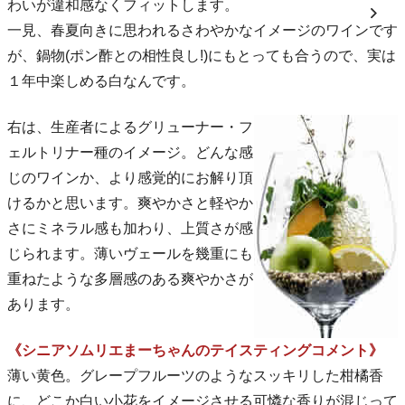
わいが違和感なくフィットします。
一見、春夏向きに思われるさわやかなイメージのワインです
が、鍋物(ポン酢との相性良し!)にもとっても合うので、実は
１年中楽しめる白なんです。
右は、生産者によるグリューナー・フ
ェルトリナー種のイメージ。どんな感
じのワインか、より感覚的にお解り頂
けるかと思います。爽やかさと軽やか
さにミネラル感も加わり、上質さが感
じられます。薄いヴェールを幾重にも
重ねたような多層感のある爽やかさが
あります。
《シニアソムリエまーちゃんのテイスティングコメント》
薄い黄色。グレープフルーツのようなスッキリした柑橘香
に、どこか白い小花をイメージさせる可憐な香りが混じって