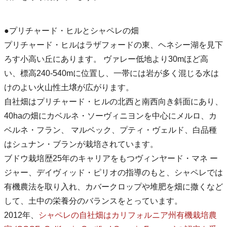
●プリチャード・ヒルとシャペレの畑
プリチャード・ヒルはラザフォードの東、ヘネシー湖を見下
ろす小高い丘にあります。 ヴァレー低地より30mほど高
い、標高240-540mに位置し、一帯には岩が多く混じる水は
けのよい火山性土壌が広がります。
自社畑はプリチャード・ヒルの北西と南西向き斜面にあり、
40haの畑にカベルネ・ソーヴィニヨンを中心にメルロ、カ
ベルネ・フラン、 マルベック、プティ・ヴェルド、白品種
はシュナン・ブランが栽培されています。
ブドウ栽培歴25年のキャリアをもつヴィンヤード・マネ ー
ジャー、デイヴィッド・ピリオの指導のもと、シャペレでは
有機農法を取り入れ、カバークロップや堆肥を畑に撒くなど
して、土中の栄養分のバランスをとっています。
2012年、
シャペレの自社畑はカリフォルニア州有機栽培農