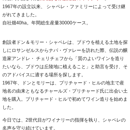
1967年の設立以来、 シャペレ・ファミリーによって受け継
がれてきました。
自社畑40ha。年間総生産量30000ケース。
創設者ドン＆モリー・シャペレは、ブドウを植える土地を探
しにロサンゼルスからナパ・ヴァレーを訪れた際、伝説の醸
造家アンドレ・ チェリチェフから「質のよいワインを造り
たいなら、ブドウは丘陵地に植えること」と助言を受け、そ
のアドバイスに適する場所を探します。
1967年、ドンとモリーは、プリチャード・ヒルの地主で産
地名の由来ともなるチャールズ・プリチャード氏に出会い土
地を購入。プリチャード・ヒルで初めてワイン造りを始めま
した。
今日では、2世代目がワイナリーの指揮を執り、シャペレの
名声を守り続けています。