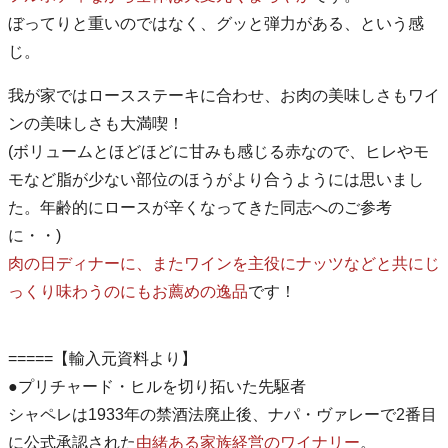
ぼってりと重いのではなく、グッと弾力がある、という感
じ。
我が家ではロースステーキに合わせ、お肉の美味しさもワイ
ンの美味しさも大満喫！
(ボリュームとほどほどに甘みも感じる赤なので、ヒレやモ
モなど脂が少ない部位のほうがより合うようには思いまし
た。年齢的にロースが辛くなってきた同志へのご参考
に・・)
肉の日ディナーに、またワインを主役にナッツなどと共にじ
っくり味わうのにもお薦めの逸品
です！
=====【輸入元資料より】
●プリチャード・ヒルを切り拓いた先駆者
シャペレは1933年の禁酒法廃止後、ナパ・ヴァレーで2番目
に公式承認された
由緒ある家族経営のワイナリー
。