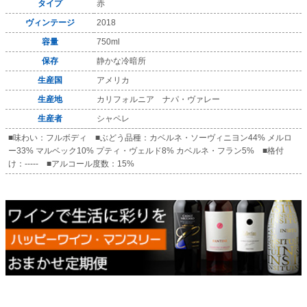
タイプ
赤
ヴィンテージ
2018
容量
750ml
保存
静かな冷暗所
生産国
アメリカ
生産地
カリフォルニア ナパ・ヴァレー
生産者
シャペレ
■味わい：フルボディ ■ぶどう品種：カベルネ・ソーヴィニヨン44% メルロ
ー33% マルベック10% プティ・ヴェルド8% カベルネ・フラン5% ■格付
け：----- ■アルコール度数：15%