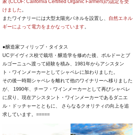
家 (CCOF: California Certified Organic Farmers)の認定を受
けました
。
またワイナリーには大型太陽光パネルを設置し、
自然エネル
ギーによって電力をまかなっています
。
●醸造家フィリップ・タイタス
UCデイヴィス校で栽培・醸造学を修めた後、ボルドーとブ
ルゴーニュへ渡って経験を積み、1981年からアシスタン
ト・ワインメーカーとしてシャペレに加わりました。
その後一時期シャペレを離れて他のワイナリーへ移りました
が、 1990年、チーフ・ワインメーカーとして再びシャペレ
に戻り、現在アシスタント・ワインメーカーであるダニエ
ル・ドッチャーとともに、 さらなるクオリティの向上を追
求しています。=====