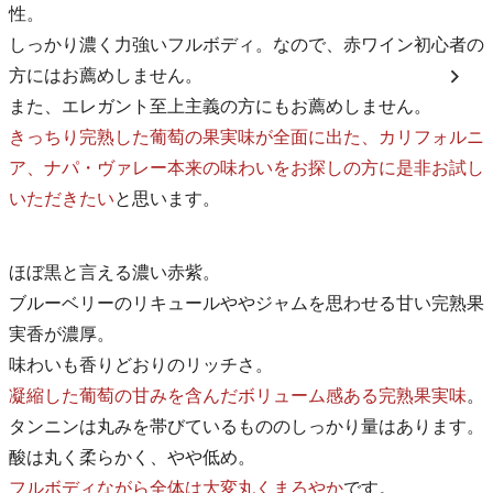
性。
しっかり濃く力強いフルボディ。なので、赤ワイン初心者の
方にはお薦めしません。
また、エレガント至上主義の方にもお薦めしません。
きっちり完熟した葡萄の果実味が全面に出た、カリフォルニ
ア、ナパ・ヴァレー本来の味わいをお探しの方に是非お試し
いただきたい
と思います。
ほぼ黒と言える濃い赤紫。
ブルーベリーのリキュールややジャムを思わせる甘い完熟果
実香が濃厚。
味わいも香りどおりのリッチさ。
凝縮した葡萄の甘みを含んだボリューム感ある完熟果実味
。
タンニンは丸みを帯びているもののしっかり量はあります。
酸は丸く柔らかく、やや低め。
フルボディながら全体は大変丸くまろやか
です。