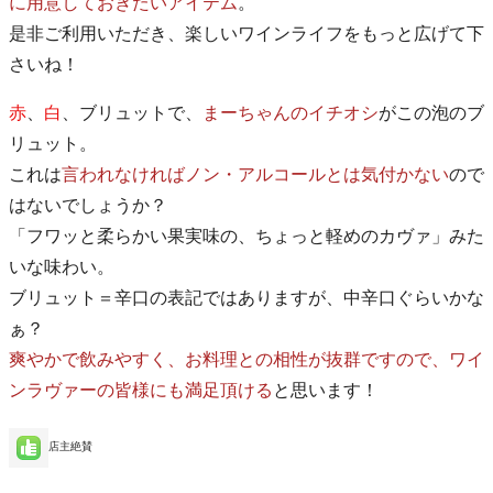
に用意しておきたいアイテム
。
是非ご利用いただき、楽しいワインライフをもっと広げて下
さいね！
赤
、
白
、ブリュットで、
まーちゃんのイチオシ
がこの泡のブ
リュット。
これは
言われなければノン・アルコールとは気付かない
ので
はないでしょうか？
「フワッと柔らかい果実味の、ちょっと軽めのカヴァ」みた
いな味わい。
ブリュット＝辛口の表記ではありますが、中辛口ぐらいかな
ぁ？
爽やかで飲みやすく、お料理との相性が抜群ですので、ワイ
ンラヴァーの皆様にも満足頂ける
と思います！
店主絶賛