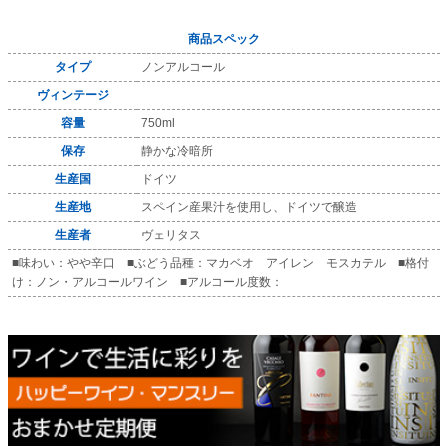
商品スペック
タイプ
ノンアルコール
ヴィンテージ
容量
750ml
保存
静かな冷暗所
生産国
ドイツ
生産地
スペイン産果汁を使用し、ドイツで醸造
生産者
ヴェリタス
■味わい：やや辛口 ■ぶどう品種：マカベオ アイレン モスカテル ■格付
け：ノン・アルコールワイン ■アルコール度数：