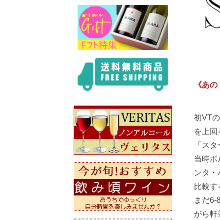
《あの
初VT
を上回
「スタ
当時ボ
ンタ・
比較す
まだ6
がら軒