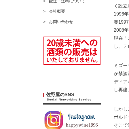
配送・送料について
く設立
会社概要
199
お問い合わせ
翌19
200
現在「
し、テ
ミズー
が禁酒
ディア
し再建
佐野屋のSNS
Social Networking Service
しかし
ボルド
そこで