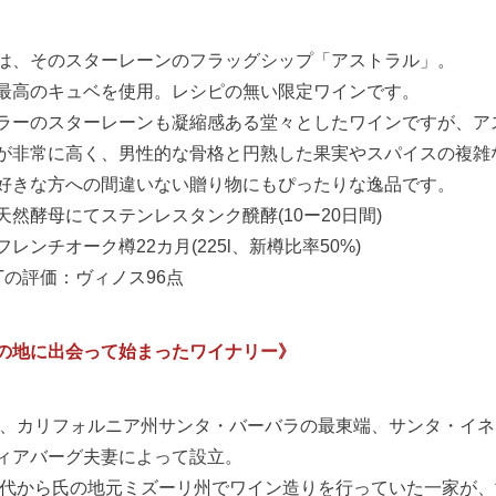
は、そのスターレーンのフラッグシップ「アストラル」。
最高のキュベを使用。レシピの無い限定ワインです。
ラーのスターレーンも凝縮感ある堂々としたワインですが、ア
が非常に高く、男性的な骨格と円熟した果実やスパイスの複雑
好きな方への間違いない贈り物にもぴったりな逸品です。
天然酵母にてステンレスタンク醗酵(10ー20日間)
レンチオーク樽22カ月(225l、新樽比率50%)
VTの評価：ヴィノス96点
の地に出会って始まったワイナリー》
6年、カリフォルニア州サンタ・バーバラの最東端、サンタ・イ
ィアバーグ夫妻によって設立。
0年代から氏の地元ミズーリ州でワイン造りを行っていた一家が