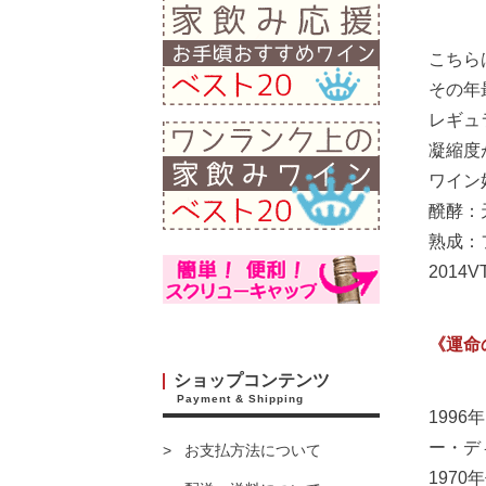
こちら
その年
レギュ
凝縮度
ワイン
醗酵：
熟成：フ
2014
《運命
ショップコンテンツ
Payment & Shipping
199
ー・デ
お支払方法について
197