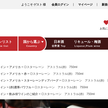
ようこそ ゲスト 様
会員ログイン
マイページ
新規
お気に
ンリスト
国から選ぶ
日本酒
リキュール・梅酒
e list
Country
佐野屋 Top
Liqueur,Plum wine
ギフト包装
Gift wrapping
ワイン
アメリカ
◎スターレーン アストラル(赤) 750ml
ワイン
アメリカ
赤
◎スターレーン アストラル(赤) 750ml
ワイン
アメリカ
スターレーンディアバーグ
◎スターレーン アストラル(赤) 75
ワイン
(赤)濃厚パワフル
◎スターレーン アストラル(赤) 750ml
ワイン
飲み頃ワインのご紹介
◎スターレーン アストラル(赤) 750ml