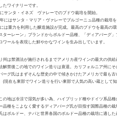
したワイナリーです。
6年にサンタ・イネズ ヴァレーでのブドウ栽培を開始。
97年にはサンタ・マリア・ヴァレーでブルゴーニュ品種の栽培
8年には重力を利用した醸造施設が完成。最高のブドウを最高の
スターレーン」ブランドからボルドー品種、「ディアバーグ」
ロワールを表現した鮮やかなワインを生み出しています。
リ州は禁酒法が施行されるまでアメリカ産ワインの最大の供給
法解禁後この地でのワイン造りは衰退。カリフォルニア州にそ
バーグ氏はまずそんな歴史の中で傾きかけたアメリカで最も古
。(現在も東部でワイン造りを行い東部で人気の高い蔵として知
この地は冷涼で湿気が多い為、ハイブリッド種やドイツ系品種
ー品種をこよなく愛するディアバーグ氏が目指す国際品種の栽
氏はボルドー、ナパと世界各国のボルドー品種の栽培に適した