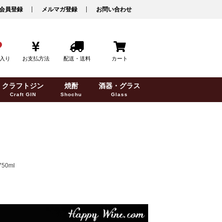
会員登録
メルマガ登録
お問い合わせ
入り
お支払方法
配送・送料
カート
クラフトジン
焼酎
酒器・グラス
Craft GIN
Shochu
Glass
0ml