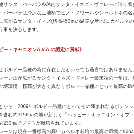
地サンタ・バーバラAVA内サンタ・イネズ・ヴァレーに辿り着
・バーバラは冷涼な土地柄でピノ・ノワールやシャルドネの名
に広がるサンタ・イネズ(標高450ｍの温暖な産地)にカベルネ
う事を決心します。
ピー・キャニオンA.V.A.の認定に貢献》
はボルドー品種の為に存在したといっても過言ではありません
レーン畑が広がるサンタ・イネズ・ヴァレー最東端の一角は、
土壌環境、標高が大きく異なりボルドー品種にとって最高の環
とから、2009年ボルドー品種にとってその類まれなるポテン
を含む約3156haの地が新しく「ハッピー・キャニオン・オブ・サ
約230haでブドウが栽培されています。
レーンは現在一番標高の高いカベルネ栽培の最高の環境に96ha(A