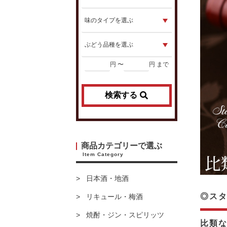
円 〜
円 まで
検索する
商品カテゴリーで選ぶ
Item Category
日本酒・地酒
◎スタ
リキュール・梅酒
焼酎・ジン・スピリッツ
比類