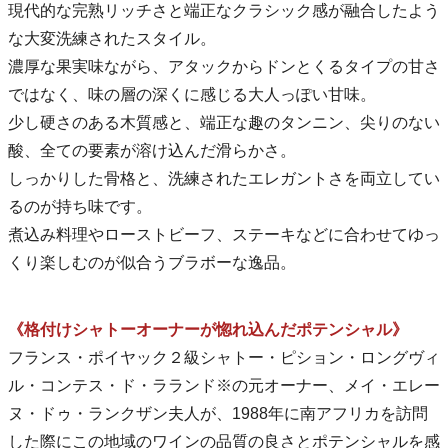
現代的な完熟リッチさと端正なクラシック感が融合したよう
な大変洗練されたスタイル。
濃厚な果実味ながら、アタックからドンとくるタイプの甘さ
ではなく、味の層の深くに感じる大人っぽい甘味。
少し硬さのある木質感と、端正な趣のタンニン、尖りのない
酸、全ての要素が溶け込んだ滑らかさ。
しっかりした骨格と、洗練されたエレガントさを両立してい
るのが持ち味です。
煮込み料理やローストビーフ、ステーキなどに合わせてゆっ
くり楽しむのが似合うブラボーな逸品。
《格付けシャトーオーナーが惚れ込んだポテンシャル》
フランス・ポイヤック２級シャトー・ピション・ロングヴィ
ル・コンテス・ド・ラランド※の元オーナー、メイ・エレー
ヌ・ドゥ・ランクザン夫人が、1988年に南アフリカを訪問
した際にこの地域のワインの品質の良さとポテンシャルを感