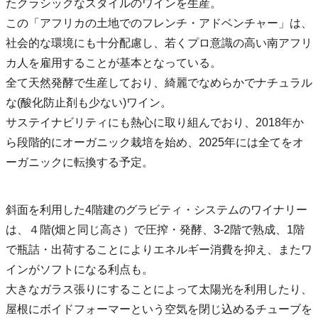
たクラシックなスタイルのワインを生産。
この「アフリカの土地でのフレンチ・アドベンチャー」は、
社会的な環境にも十分配慮し、若くプロ意識の高い南アフリ
カ人を雇用することが基本となっている。
全て天然発酵で生産しており、綺麗でなめらかでナチュラル
な(酸化防止剤も少ない)ワイン。
サステイナビリティにも熱心に取り組んでおり、2018年か
ら段階的にオーガニック栽培を始め、2025年には全てをオ
ーガニックに転換する予定。
斜面を利用した4階建のグラビティ・システムのワイナリー
は、４階(畑と同じ高さ）で圧搾・発酵、3-2階で熟成、1階
で瓶詰・出荷することによりエネルギー消費を抑え、またワ
インがソフトになる利点も。
大きなガラス張りにすることによって太陽光を利用したり、
屋根にボイドフォーマーという空気を閉じ込めるチューブを