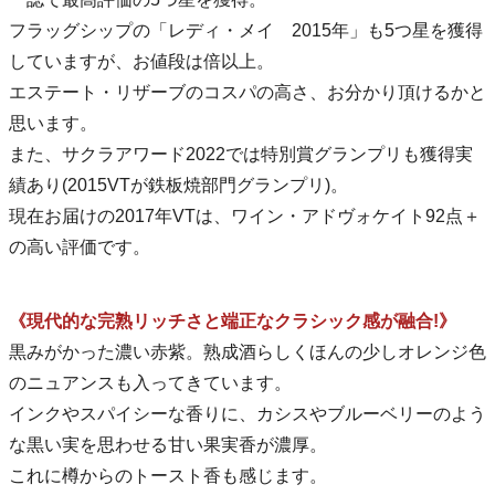
フラッグシップの「レディ・メイ 2015年」も5つ星を獲得
していますが、お値段は倍以上。
エステート・リザーブのコスパの高さ、お分かり頂けるかと
思います。
また、サクラアワード2022では特別賞グランプリも獲得実
績あり(2015VTが鉄板焼部門グランプリ)。
現在お届けの2017年VTは、ワイン・アドヴォケイト92点＋
の高い評価です。
《現代的な完熟リッチさと端正なクラシック感が融合!》
黒みがかった濃い赤紫。熟成酒らしくほんの少しオレンジ色
のニュアンスも入ってきています。
インクやスパイシーな香りに、カシスやブルーベリーのよう
な黒い実を思わせる甘い果実香が濃厚。
これに樽からのトースト香も感じます。