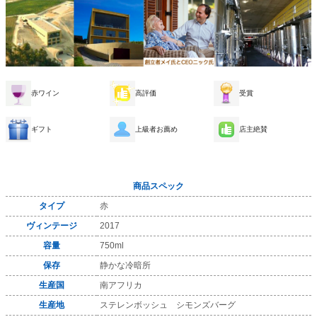
赤ワイン
高評価
受賞
ギフト
上級者お薦め
店主絶賛
商品スペック
タイプ
赤
ヴィンテージ
2017
容量
750ml
保存
静かな冷暗所
生産国
南アフリカ
生産地
ステレンボッシュ シモンズバーグ