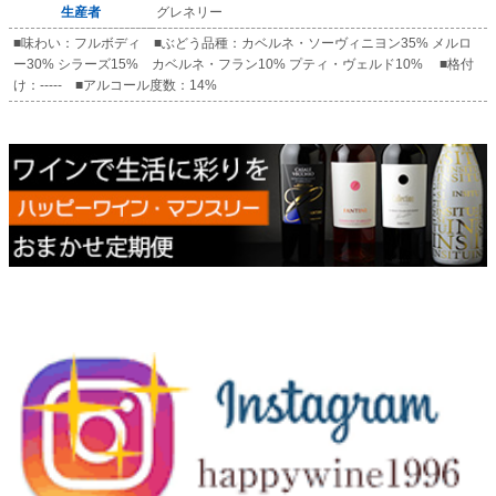
生産者
グレネリー
■味わい：フルボディ ■ぶどう品種：カベルネ・ソーヴィニヨン35% メルロ
ー30% シラーズ15% カベルネ・フラン10% プティ・ヴェルド10% ■格付
け：----- ■アルコール度数：14%