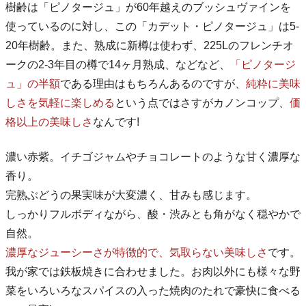
樹齢は「ピノタージュ」が60年越えのブッシュヴァインを
使っているのに対し、この「カデット・ピノタージュ」は5-
20年樹齢。また、熟成に新樽は使わず、225Lのフレンチオ
ークの2-3年目の樽で14ヶ月熟成、などなど、
「ピノタージ
ュ」の半額
である理由はもちろんあるのですが、
純粋に美味
しさを気軽に楽しめる
という点ではさすがカノンコップ、
価
格以上の美味しさ
なんです!
濃い赤紫。イチゴジャムやチョコレートのような甘く濃厚な
香り。
完熟ぶどうの果実味が大変濃く、甘みも感じます。
しっかりフルボディながら、酸・渋みとも角がなく穏やかで
自然。
濃厚なジューシーさが特徴的で、気取らない美味しさ
です。
我が家では鉄板焼きに合わせました。お肉以外にも様々な野
菜をいろいろなスパイスの入った焼肉のたれで豪快に食べる