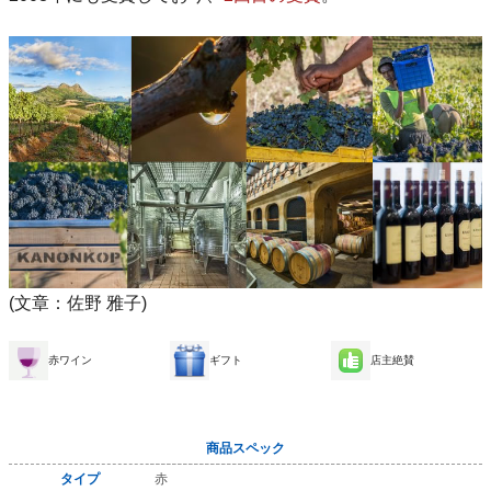
(文章：佐野 雅子)
赤ワイン
ギフト
店主絶賛
商品スペック
タイプ
赤