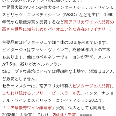
いた大砲をボトル・ラベルに描いています。
世界最大級のワイン評価大会インターナショナル・ワイン＆
スピリッツ・コンペティション（IWSC）などを主に、1990
年代から最優秀賞を受賞するなど
南アフリカワインの品質の
高さを世界に知らしめたパイオニア的な存在のワイナリー
。
主要品種はピノタージュで畑全体の50％を占めています。
ピノタージュはブッシュヴァインで、樹齢50年以上の古木
もあります。他はカベルネソーヴィニョンが35％、メルロ
が7.5％、残りがカベルネフラン。
畑は、ブドウ栽培にとっては理想的な土壌で、灌漑はほとん
ど必要としません。
セラーマスターは、南アフリカ特有の
ピノタージュの品質に
こだわり続けるアブリー・ビースラール氏
。インターナショ
ナル・ワイン＆スピリッツ・コンペティション2015で、
「世界最優秀ワイン醸造家」
受賞。個人としても同賞を
2008年にも受賞しており、
2回目の受賞
。=====