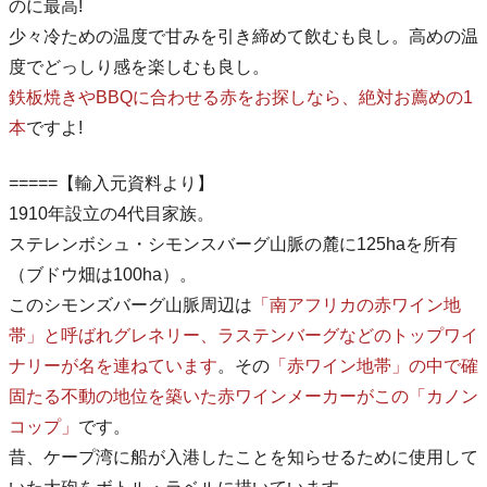
のに最高!
少々冷ための温度で甘みを引き締めて飲むも良し。高めの温
度でどっしり感を楽しむも良し。
鉄板焼きやBBQに合わせる赤をお探しなら、絶対お薦めの1
本
ですよ!
=====【輸入元資料より】
1910年設立の4代目家族。
ステレンボシュ・シモンスバーグ山脈の麓に125haを所有
（ブドウ畑は100ha）。
このシモンズバーグ山脈周辺は
「南アフリカの赤ワイン地
帯」と呼ばれグレネリー、ラステンバーグなどのトップワイ
ナリーが名を連ねています
。その
「赤ワイン地帯」の中で確
固たる不動の地位を築いた赤ワインメーカーがこの「カノン
コップ」
です。
昔、ケープ湾に船が入港したことを知らせるために使用して