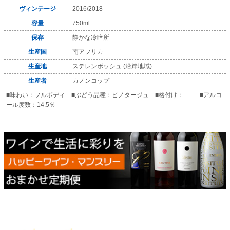
ヴィンテージ
2016/2018
容量
750ml
保存
静かな冷暗所
生産国
南アフリカ
生産地
ステレンボッシュ (沿岸地域)
生産者
カノンコップ
■味わい：フルボディ ■ぶどう品種：ピノタージュ ■格付け：----- ■アルコ
ール度数：14.5％