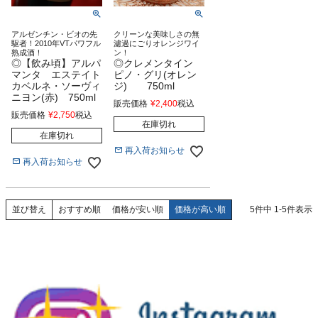
アルゼンチン・ビオの先
クリーンな美味しさの無
駆者！2010年VTパワフル
濾過にごりオレンジワイ
熟成酒！
ン！
◎【飲み頃】アルパ
◎クレメンタイン
マンタ エステイト
ピノ・グリ(オレン
カベルネ・ソーヴィ
ジ) 750ml
ニヨン(赤) 750ml
販売価格
¥
2,400
税込
販売価格
¥
2,750
税込
在庫切れ
在庫切れ
再入荷お知らせ
再入荷お知らせ
おすすめ順
価格が安い順
価格が高い順
5
件中
1
-
5
件表示
並び替え