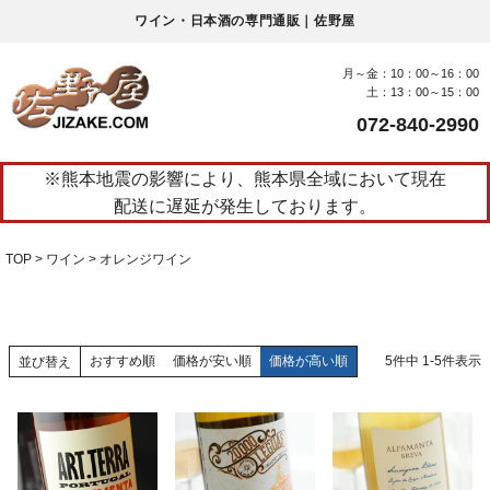
ワイン・日本酒の専門通販｜佐野屋
月～金：10：00～16：00
土：13：00～15：00
072-840-2990
※熊本地震の影響により、熊本県全域において現在
配送に遅延が発生しております。
TOP
ワイン
オレンジワイン
おすすめ順
価格が安い順
価格が高い順
5
件中
1
-
5
件表示
並び替え