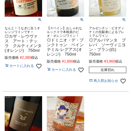
なんと！うなぎに合うオ
【スペイン】おしゃれな
アルゼンチン・ビオディ
レンジワインです！
ルックスで本格派のビ
ナミの先駆者によるプレ
◎カザ・レウヴァ
オ・オレンジワイン！
ミアムワイン
◎ドミニオ・デ・プ
◎アルパマンタ ブ
ス アート・テッ
ンクトゥン ベイン
レバ ソーヴィニヨ
ラ クルティメンタ
テミル レグアス(オ
ン・ブラン(白)
(オレンジ) 750ml
レンジ) 750ml
750ml
販売価格
¥
2,380
税込
販売価格
¥
1,800
税込
販売価格
¥
3,960
税込
カートに入れる
カートに入れる
在庫切れ
再入荷お知らせ