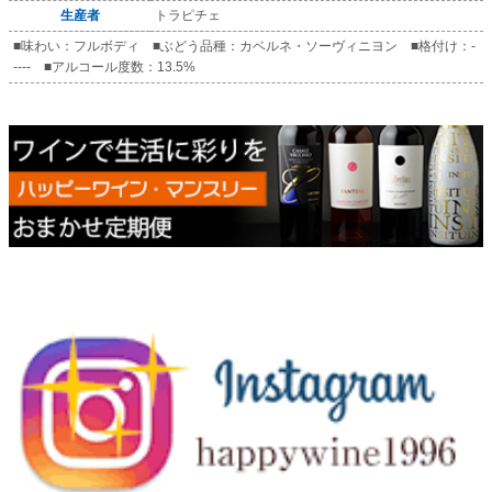
生産者
トラピチェ
■味わい：フルボディ ■ぶどう品種：カベルネ・ソーヴィニヨン ■格付け：-
---- ■アルコール度数：13.5%