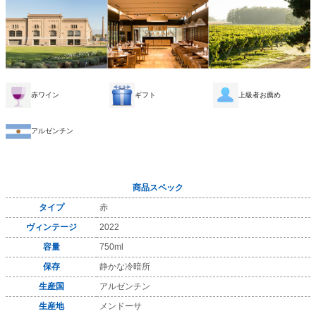
赤ワイン
ギフト
上級者お薦め
アルゼンチン
商品スペック
タイプ
赤
ヴィンテージ
2022
容量
750ml
保存
静かな冷暗所
生産国
アルゼンチン
生産地
メンドーサ