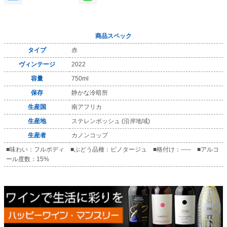
商品スペック
タイプ
赤
ヴィンテージ
2022
容量
750ml
保存
静かな冷暗所
生産国
南アフリカ
生産地
ステレンボッシュ (沿岸地域)
生産者
カノンコップ
■味わい：フルボディ ■ぶどう品種：ピノタージュ ■格付け：----- ■アルコ
ール度数：15%