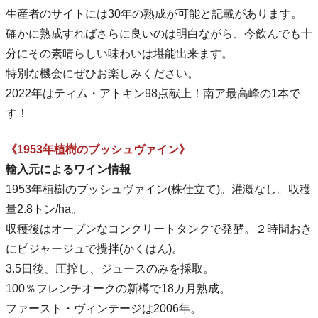
生産者のサイトには30年の熟成が可能と記載があります。
確かに熟成すればさらに良いのは明白ながら、今飲んでも十
分にその素晴らしい味わいは堪能出来ます。
特別な機会にぜひお楽しみください。
2022年はティム・アトキン98点献上！南ア最高峰の1本で
す！
《1953年植樹のブッシュヴァイン》
輸入元によるワイン情報
1953年植樹のブッシュヴァイン(株仕立て)。灌漑なし。収穫
量2.8トン/ha。
収穫後はオープンなコンクリートタンクで発酵。２時間おき
にピジャージュで攪拌(かくはん)。
3.5日後、圧搾し、ジュースのみを採取。
100％フレンチオークの新樽で18カ月熟成。
ファースト・ヴィンテージは2006年。