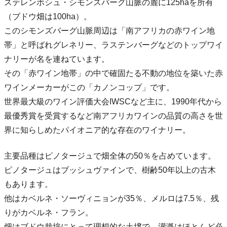
ステレンボシュ・シモンスバーグ山脈の麓に125haを所有
（ブドウ畑は100ha）。
このシモンズバーグ山脈周辺は「南アフリカの赤ワイン地
帯」と呼ばれグレネリー、ラステンバーグなどのトップワイ
ナリーが名を連ねています。
その「赤ワイン地帯」の中で確固たる不動の地位を築いた赤
ワインメーカーがこの「カノンコップ」です。
世界最大級のワイン評価大会IWSCなど主に、1990年代から
最優秀賞を受賞するなど南アフリカワインの品質の高さを世
界に知らしめたパイオニア的な存在のワイナリー。
主要品種はピノタージュで畑全体の50％を占めています。
ピノタージュはブッシュヴァインで、樹齢50年以上の古木
もあります。
他はカベルネ・ソーヴィニョンが35％、メルロは7.5％、残
りがカベルネ・フラン。
畑はブドウ栽培にとって理想的な土壌で、灌漑はほとんど必