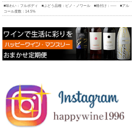
■味わい：フルボディ ■ぶどう品種：ピノ・ノワール ■格付け：----- ■アル
コール度数：14.5%