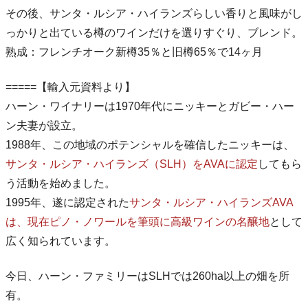
その後、サンタ・ルシア・ハイランズらしい香りと風味がし
っかりと出ている樽のワインだけを選りすぐり、ブレンド。
熟成：フレンチオーク新樽35％と旧樽65％で14ヶ月
=====【輸入元資料より】
ハーン・ワイナリーは1970年代にニッキーとガビー・ハー
ン夫妻が設立。
1988年、この地域のポテンシャルを確信したニッキーは、
サンタ・ルシア・ハイランズ（SLH）をAVAに認定
してもら
う活動を始めました。
1995年、遂に認定された
サンタ・ルシア・ハイランズAVA
は、現在ピノ・ノワールを筆頭に高級ワインの名醸地
として
広く知られています。
今日、ハーン・ファミリーはSLHでは260ha以上の畑を所
有。