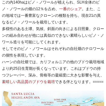
この内140haはピノ・ノワールが植えられ、SLH全体のピ
ノ・ノワールの畑の12％を占め、
一番のシェア
。また、こ
の地域では一番豊富なクローンの種類を持ち、現在21の異
なるピノ・ノワールを栽培しています。
多様性のある土壌、気候、斜面の向きによる日照量、クロー
ンの組み合わせが他には真似のできない素晴らしいピノ・ノ
ワール造りを可能にしてくれます。
そしてそのピノ・ノワールはそれぞれの自社畑のテロワール
の個性を表現しています。
ハーンの自社畑では、カリフォルニアの他のブドウ栽培地域
より約25日生育期が長くなっています。これはブドウの持
つフレーバー、深み、骨格等の凝縮度に大きな影響を与え、
素晴しい高品質のブドウを栽培
できる伴となります。=====