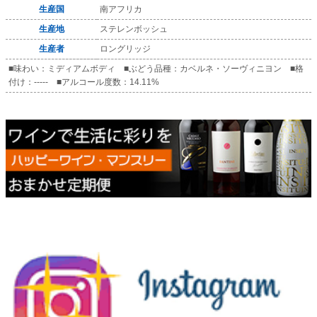
生産国
南アフリカ
生産地
ステレンボッシュ
生産者
ロングリッジ
■味わい：ミディアムボディ ■ぶどう品種：カベルネ・ソーヴィニヨン ■格
付け：----- ■アルコール度数：14.11%