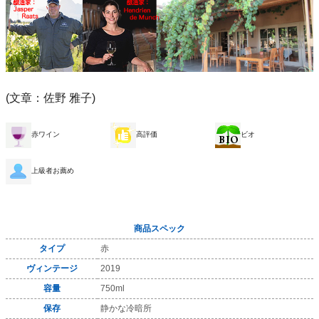
(文章：佐野 雅子)
赤ワイン
高評価
ビオ
上級者お薦め
商品スペック
タイプ
赤
ヴィンテージ
2019
容量
750ml
保存
静かな冷暗所