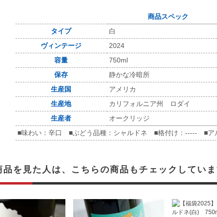
商品スペック
タイプ
白
ヴィンテージ
2024
容量
750ml
保存
静かな冷暗所
生産国
アメリカ
生産地
カリフォルニア州 ロダイ
生産者
オークリッジ
■味わい：辛口 ■ぶどう品種：シャルドネ ■格付け：----- ■ア
商品を見た人は、こちらの商品もチェックしていま