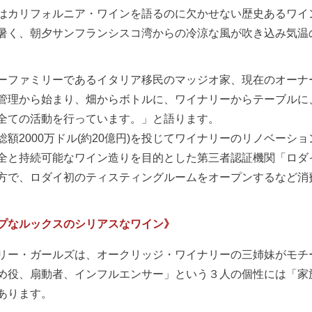
はカリフォルニア・ワインを語るのに欠かせない歴史あるワイ
暑く、朝夕サンフランシスコ湾からの冷涼な風が吹き込み気温
ーファミリーであるイタリア移民のマッジオ家、現在のオーナ
管理から始まり、畑からボトルに、ワイナリーからテーブルに
全ての活動を行っています。」と語ります。
総額2000万ドル(約20億円)を投じてワイナリーのリノベーシ
全と持続可能なワイン造りを目的とした第三者認証機関「ロダ
方で、ロダイ初のティスティングルームをオープンするなど消
プなルックスのシリアスなワイン》
リー・ガールズは、オークリッジ・ワイナリーの三姉妹がモチ
め役、扇動者、インフルエンサー」という３人の個性には「家
あります。