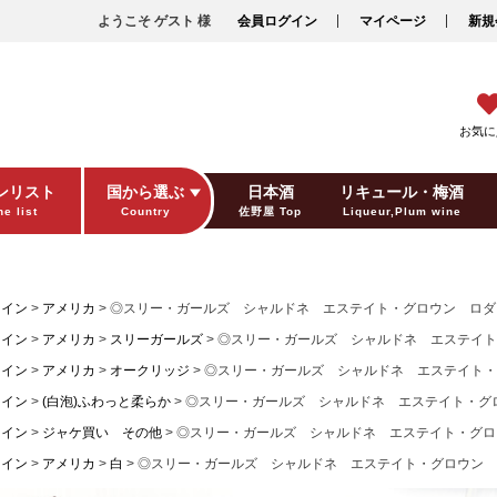
ようこそ ゲスト 様
会員ログイン
マイページ
新規
お気に
ンリスト
国から選ぶ
日本酒
リキュール・梅酒
e list
Country
佐野屋 Top
Liqueur,Plum wine
ギフト包装
Gift wrapping
ワイン
アメリカ
◎スリー・ガールズ シャルドネ エステイト・グロウン ロダイ(
ワイン
アメリカ
スリーガールズ
◎スリー・ガールズ シャルドネ エステイト・
ワイン
アメリカ
オークリッジ
◎スリー・ガールズ シャルドネ エステイト・グ
ワイン
(白泡)ふわっと柔らか
◎スリー・ガールズ シャルドネ エステイト・グロウ
ワイン
ジャケ買い その他
◎スリー・ガールズ シャルドネ エステイト・グロウ
ワイン
アメリカ
白
◎スリー・ガールズ シャルドネ エステイト・グロウン ロ