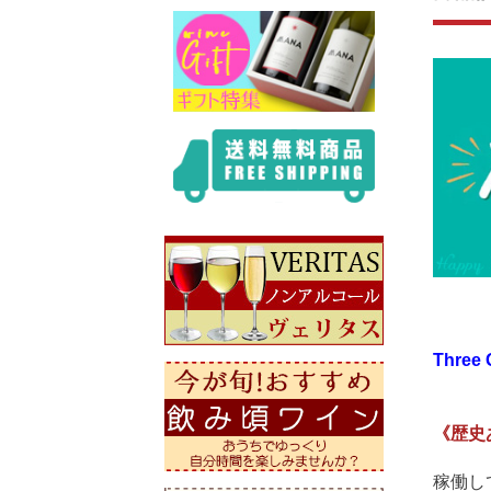
Three 
《歴史
稼働し