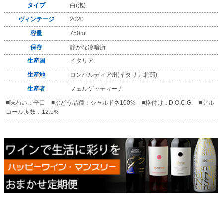
タイプ
白(泡)
ヴィンテージ
2020
容量
750ml
保存
静かな冷暗所
生産国
イタリア
生産地
ロンバルディア州(イタリア北部)
生産者
フェルゲッティーナ
■味わい：辛口 ■ぶどう品種：シャルドネ100% ■格付け：D.O.C.G. ■アル
コール度数：12.5%