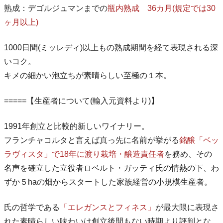
熟成：デゴルジュマンまでの
瓶内熟成 36カ月(規定では30
ヶ月以上)
1000日間(ミッレディ)以上もの熟成期間を経て表現される深
いコク。
キメの細かい泡立ちが素晴らしい至極の１本。
=====【生産者について(輸入元資料より)】
1991年創立と比較的新しいワイナリー。
フランチャコルタと言えば真っ先に名前が挙がる
銘醸「ベッ
ラヴィスタ」で18年に渡り栽培・醸造責任者
を務め、その
名声を確立した立役者ロベルト・ガッティ氏の情熱の下、わ
ずか５haの畑からスタートした家族経営の小規模生産者。
氏の哲学である
「エレガンスとフィネス」
が最大限に表現さ
れた素晴らしい味わいは創立後間もない時期より評判とな