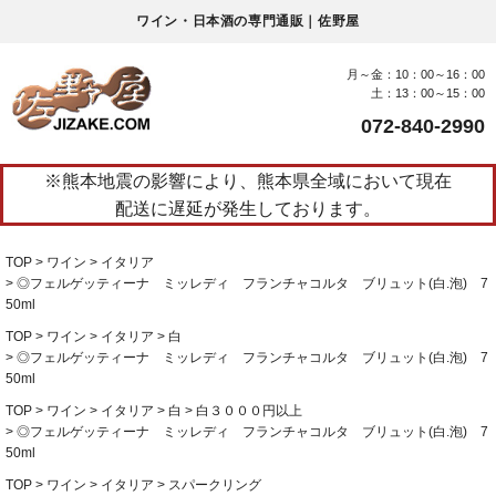
ワイン・日本酒の専門通販｜佐野屋
月～金：10：00～16：00
土：13：00～15：00
072-840-2990
※熊本地震の影響により、熊本県全域において現在
配送に遅延が発生しております。
TOP
ワイン
イタリア
◎フェルゲッティーナ ミッレディ フランチャコルタ ブリュット(白.泡) 7
50ml
TOP
ワイン
イタリア
白
◎フェルゲッティーナ ミッレディ フランチャコルタ ブリュット(白.泡) 7
50ml
TOP
ワイン
イタリア
白
白３０００円以上
◎フェルゲッティーナ ミッレディ フランチャコルタ ブリュット(白.泡) 7
50ml
TOP
ワイン
イタリア
スパークリング