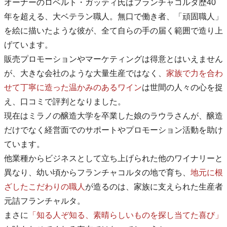
オーナーのロベルト・ガッティ氏はフランチャコルタ歴40
年を超える、大ベテラン職人。無口で働き者、「頑固職人」
を絵に描いたような彼が、全て自らの手の届く範囲で造り上
げています。
販売プロモーションやマーケティングは得意とはいえません
が、大きな会社のような大量生産ではなく、
家族で力を合わ
せて丁寧に造った温かみのあるワイン
は世間の人々の心を捉
え、口コミで評判となりました。
現在はミラノの醸造大学を卒業した娘のラウラさんが、醸造
だけでなく経営面でのサポートやプロモーション活動を助け
ています。
他業種からビジネスとして立ち上げられた他のワイナリーと
異なり、幼い頃からフランチャコルタの地で育ち、
地元に根
ざしたこだわりの職人
が造るのは、家族に支えられた生産者
元詰フランチャルタ。
まさに
「知る人ぞ知る、素晴らしいものを探し当てた喜び」