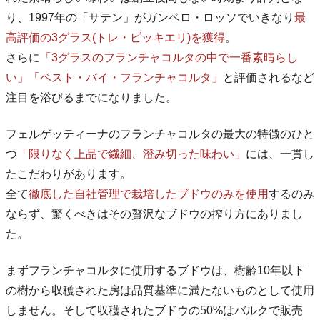
り、1997年の「サテン」がガンベロ・ロッソでいきなり
最
高評価の3グラス(トレ・ビッキエリ)を獲得
。
さらに
「3グラスのフランチャコルタの中で一番素晴らし
い」「ベスト・バイ・フランチャコルタ」
と評価されるなど
注目を浴びるまでになりました。
フェルゲッティーナのフランチャコルタの最大の特徴のひと
つ
「限りなく上品で繊細、澄み切った味わい」
には、一貫し
たこだわりがあります。
全て
徹底した自社管理で栽培したブドウのみを使用
するのみ
ならず、驚くべきはその贅沢なブドウの搾り方にありまし
た。
まずフランチャコルタに使用するブドウは、樹齢10年以下
の樹から収穫された房は品質基準に満たないものとして使用
しません。そして収穫されたブドウの50%はバルクで販売