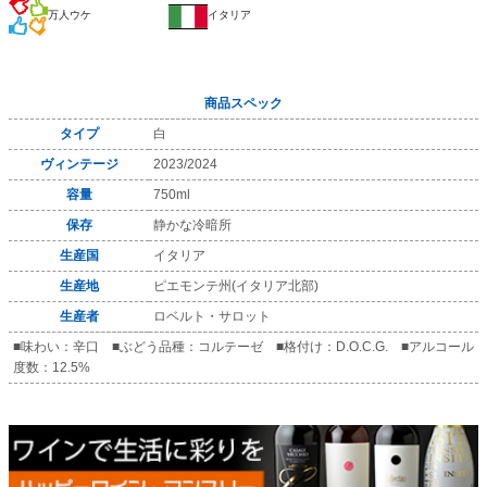
万人ウケ
イタリア
商品スペック
タイプ
白
ヴィンテージ
2023/2024
容量
750ml
保存
静かな冷暗所
生産国
イタリア
生産地
ピエモンテ州(イタリア北部)
生産者
ロベルト・サロット
■味わい：辛口 ■ぶどう品種：コルテーゼ ■格付け：D.O.C.G. ■アルコール
度数：12.5%