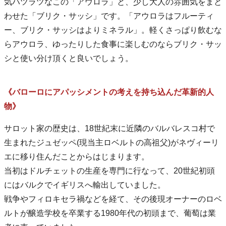
気ハツラツなこの「アウロラ」と、少し大人の雰囲気をまと
わせた「ブリク・サッシ」です。「アウロラはフルーティ
ー、ブリク・サッシはよりミネラル」。軽くさっぱり飲むな
らアウロラ、ゆったりした食事に楽しむのならブリク・サッ
シと使い分け頂くと良いでしょう。
《バローロにアパッシメントの考えを持ち込んだ革新的人
物》
サロット家の歴史は、18世紀末に近隣のバルバレスコ村で
生まれたジュゼッペ(現当主ロベルトの高祖父)がネヴィーリ
エに移り住んだことからはじまります。
当初はドルチェットの生産を専門に行なって、20世紀初頭
にはバルクでイギリスへ輸出していました。
戦争やフィロキセラ禍などを経て、その後現オーナーのロベ
ルトが醸造学校を卒業する1980年代の初頭まで、葡萄は業