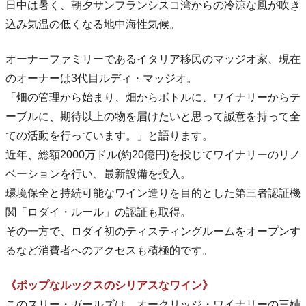
日中は暑く、朝夕サンフランシスコ湾からの冷涼な風が吹き
込み気温の低くなる地中海性気候。
オーナーファミリーであるイタリア移民のマッジオ家、現在
のオーナーは3代目ルディ・マッジオ。
「畑の管理から始まり、畑からボトルに、ワイナリーからテ
ーブルに、期待以上の物を届けたいと思って誠意を持って全
ての活動を行っています。」と語ります。
近年、総額2000万ドル(約20億円)を投じてワイナリーのリノ
ベーションを行い、最新設備を投入。
環境保全と持続可能なワイン造りを目的とした第三者認証機
関「ロダイ・ルール」の認証も取得。
その一方で、ロダイ初のティスティングルームをオープンす
るなど消費者へのアクセスも積極的です。
《ポップなルックスのシリアスなワイン》
このスリー・ガールズは、オークリッジ・ワイナリーの三姉