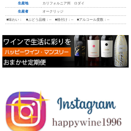
生産地
カリフォルニア州 ロダイ
生産者
オークリッジ
■味わい： ■ぶどう品種：-- ■格付け：-- ■アルコール度数：--