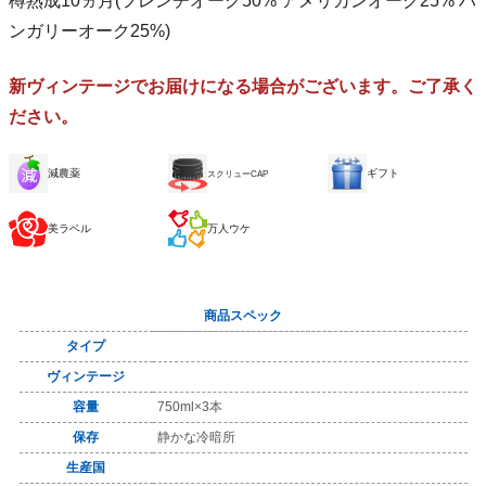
樽熟成10ヵ月(フレンチオーク50% アメリカンオーク25% ハ
ンガリーオーク25%)
新ヴィンテージでお届けになる場合がございます。ご了承く
ださい。
減農薬
ギフト
スクリューCAP
美ラベル
万人ウケ
商品スペック
タイプ
ヴィンテージ
容量
750ml×3本
保存
静かな冷暗所
生産国