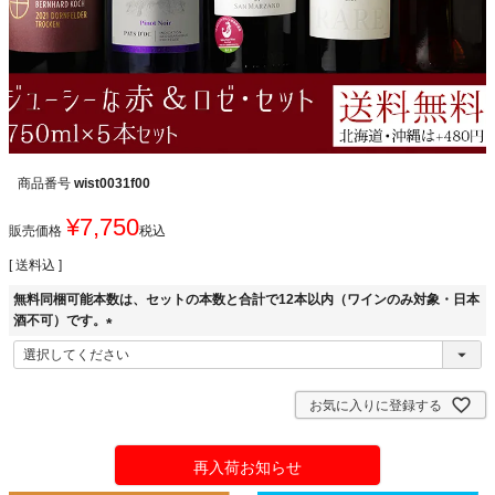
商品番号
wist0031f00
¥
7,750
販売価格
税込
送料込
無料同梱可能本数は、セットの本数と合計で12本以内（ワインのみ対象・日本
酒不可）です。
(
必
須
お気に入りに登録する
)
再入荷お知らせ