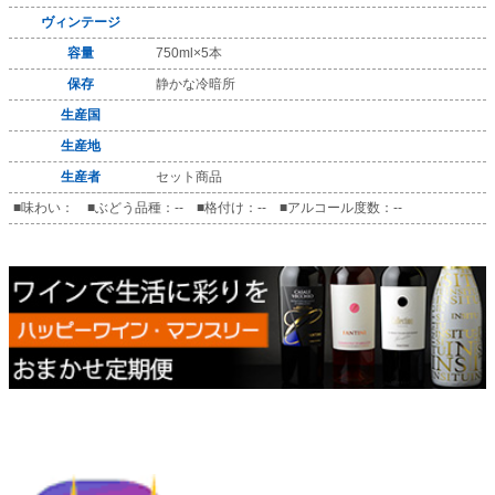
ヴィンテージ
容量
750ml×5本
保存
静かな冷暗所
生産国
生産地
生産者
セット商品
■味わい： ■ぶどう品種：-- ■格付け：-- ■アルコール度数：--