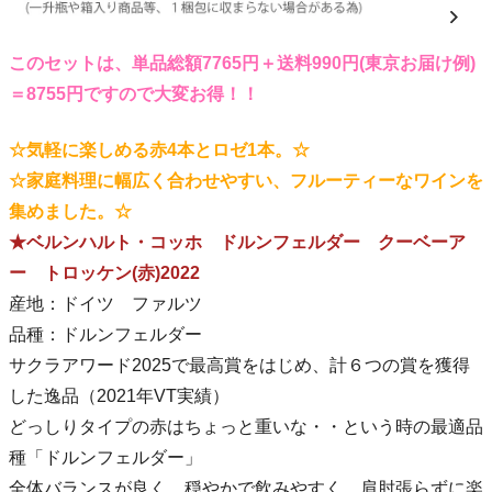
このセットは、単品総額7765円＋送料990円(東京お届け例)
＝8755円ですので大変お得！！
☆気軽に楽しめる赤4本とロゼ1本。☆
☆家庭料理に幅広く合わせやすい、フルーティーなワインを
集めました。☆
★ベルンハルト・コッホ ドルンフェルダー クーベーア
ー トロッケン(赤)2022
産地：ドイツ ファルツ
品種：ドルンフェルダー
サクラアワード2025で最高賞をはじめ、計６つの賞を獲得
した逸品（2021年VT実績）
どっしりタイプの赤はちょっと重いな・・という時の最適品
種「ドルンフェルダー」
全体バランスが良く、穏やかで飲みやすく、肩肘張らずに楽