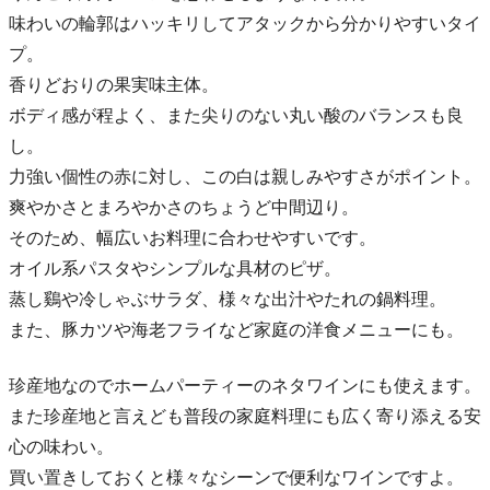
味わいの輪郭はハッキリしてアタックから分かりやすいタイ
プ。
香りどおりの果実味主体。
ボディ感が程よく、また尖りのない丸い酸のバランスも良
し。
力強い個性の赤に対し、この白は親しみやすさがポイント。
爽やかさとまろやかさのちょうど中間辺り。
そのため、幅広いお料理に合わせやすいです。
オイル系パスタやシンプルな具材のピザ。
蒸し鷄や冷しゃぶサラダ、様々な出汁やたれの鍋料理。
また、豚カツや海老フライなど家庭の洋食メニューにも。
珍産地なのでホームパーティーのネタワインにも使えます。
また珍産地と言えども普段の家庭料理にも広く寄り添える安
心の味わい。
買い置きしておくと様々なシーンで便利なワインですよ。