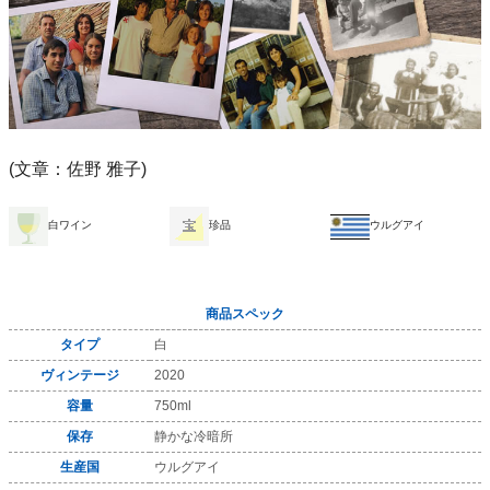
(文章：佐野 雅子)
白ワイン
珍品
ウルグアイ
商品スペック
タイプ
白
ヴィンテージ
2020
容量
750ml
保存
静かな冷暗所
生産国
ウルグアイ