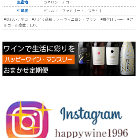
生産地
カネロン・チコ
生産者
ピソルノ・ファミリー・エステイト
■味わい：辛口 ■ぶどう品種：ソーヴィニヨン・ブラン ■格付け：----- ■ア
ルコール度数：13%