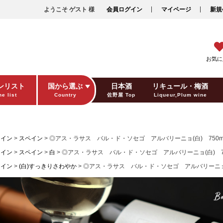
ようこそ ゲスト 様
会員ログイン
マイページ
新規
お気に
ンリスト
国から選ぶ
日本酒
リキュール・梅酒
e list
Country
佐野屋 Top
Liqueur,Plum wine
ギフト包装
Gift wrapping
ワイン
スペイン
◎アス・ラサス バル・ド・ソセゴ アルバリーニョ(白) 750m
ワイン
スペイン
白
◎アス・ラサス バル・ド・ソセゴ アルバリーニョ(白) 75
ワイン
(白)すっきりさわやか
◎アス・ラサス バル・ド・ソセゴ アルバリーニョ(白