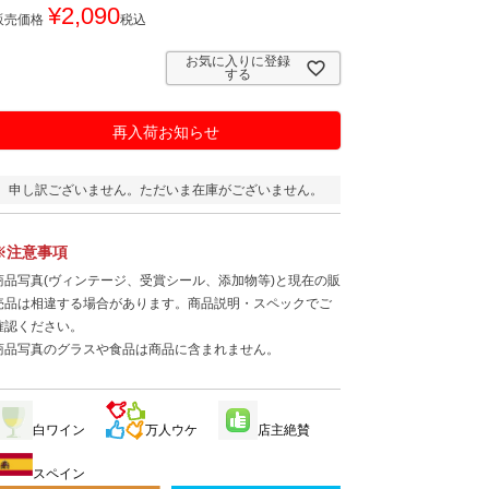
¥
2,090
販売価格
税込
お気に入りに登録
する
再入荷お知らせ
申し訳ございません。ただいま在庫がございません。
※注意事項
商品写真(ヴィンテージ、受賞シール、添加物等)と現在の販
売品は相違する場合があります。商品説明・スペックでご
確認ください。
商品写真のグラスや食品は商品に含まれません。
白ワイン
万人ウケ
店主絶賛
スペイン