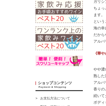
ガリシ
ちょっ
ます。
という
海の幸
だから
アルバ
《華や
やや濃
熟した
アルバ
ショップコンテンツ
Payment & Shipping
香りの
続いて
お支払方法について
ボディ