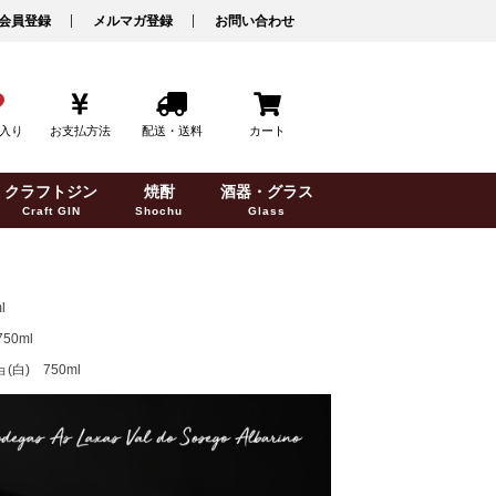
会員登録
メルマガ登録
お問い合わせ
入り
お支払方法
配送・送料
カート
クラフトジン
焼酎
酒器・グラス
Craft GIN
Shochu
Glass
l
0ml
) 750ml