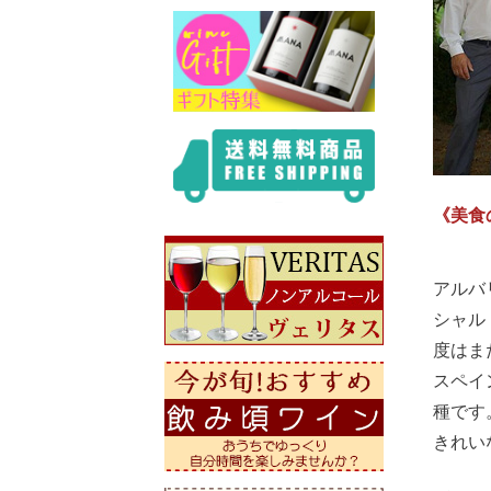
《美食
アルバ
シャル
度はま
スペイ
種です
きれい