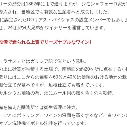
リーの歴史は1862年にまで遡りますが、シモン＝フェーロ家が
導入され、当地区でも有数な生産者へと成長しました。
8年に認定されたDOリアス・バイシャスの設立メンバーでもあり
は、2代目の4人兄弟がワイナリーを運営しています。
設備で造られる上質でリーズナブルなワイン》
・ラサス」とはガリシア語で岩という意味。
の上に砂質が堆積する土壌で、南斜面の約20ヶ所に点在する小区
造りにはここからの葡萄を60％と40％は信頼のおける地元の
棚仕立てが基本ですが、垣根仕立ても増えています。
カルシウム補給の為、畑にムール貝の殻を蒔くのも独特。
備を備えた醸造所では衛生管理に注力。
ーごとにボトリング、ワインの液面を高くするなど、白ワイン
オゾン洗浄機でボトル洗浄を行っています。