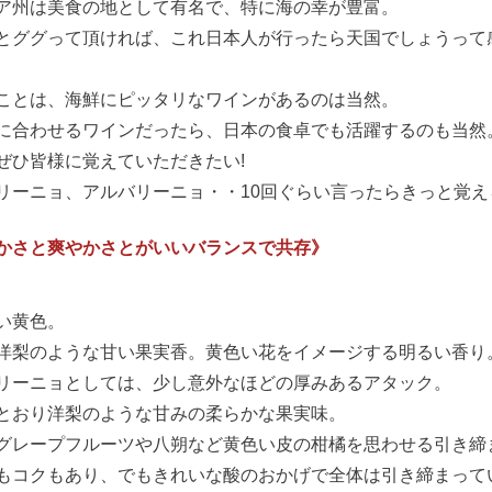
ア州は美食の地として有名で、特に海の幸が豊富。
とググって頂ければ、これ日本人が行ったら天国でしょうって
ことは、海鮮にピッタリなワインがあるのは当然。
に合わせるワインだったら、日本の食卓でも活躍するのも当然
ぜひ皆様に覚えていただきたい!
リーニョ、アルバリーニョ・・10回ぐらい言ったらきっと覚え
かさと爽やかさとがいいバランスで共存》
い黄色。
洋梨のような甘い果実香。黄色い花をイメージする明るい香り
リーニョとしては、少し意外なほどの厚みあるアタック。
とおり洋梨のような甘みの柔らかな果実味。
グレープフルーツや八朔など黄色い皮の柑橘を思わせる引き締
もコクもあり、でもきれいな酸のおかげで全体は引き締まって