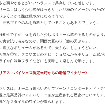
さと爽やかさとがいいバランスで共存している感じです。
リーニョはもう少し酸がはっきりした品種のイメージだったの
味ふくよかで酸は穏やかになるそうで。
、完熟ブドウのみを原料としていることもあるのでしょう。
好相性ですが、火を通した少しボリューム感のあるものがより
で実食試し済みなのが、関西の夏の味「鱧の天ぷら」。
に適度なボリュームがあるので、天ぷらにもちょうどいい。
相性が◎で、タコやエビのアヒージョなんかもボリューム感が
ライや白味魚フライなどにも美味しく楽しんで頂けます。
O.リアス・バイシャス認定当時からの老舗ワイナリー》
ラサスは、ミーニョ川沿いのサブゾーン「コンダード・ド・テ
区は最高品質のアルバリーニョが生産される歴史の古いエリア
統的なスタイルのワインが造られます。