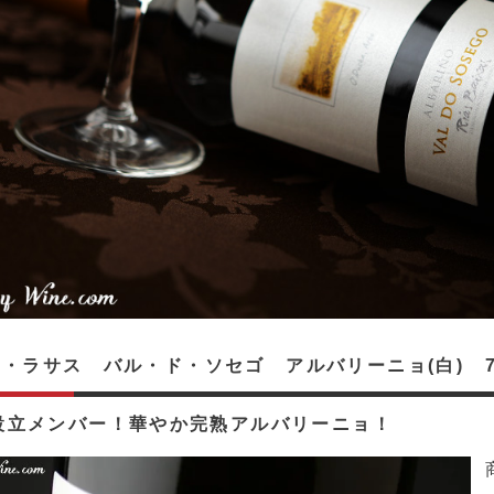
・ラサス バル・ド・ソセゴ アルバリーニョ(白) 75
.設立メンバー！華やか完熟アルバリーニョ！