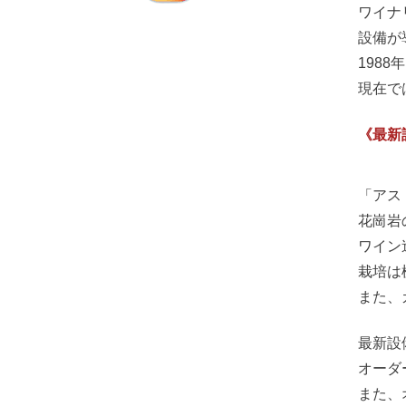
ワイナ
設備が
198
現在で
《最新
「アス
花崗岩
ワイン
栽培は
また、
最新設
オーダ
また、