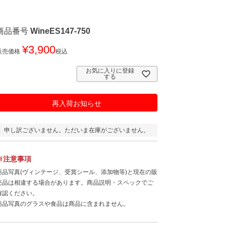
商品番号
WineES147-750
¥
3,900
販売価格
税込
お気に入りに登録
する
再入荷お知らせ
申し訳ございません。ただいま在庫がございません。
※注意事項
商品写真(ヴィンテージ、受賞シール、添加物等)と現在の販
売品は相違する場合があります。商品説明・スペックでご
確認ください。
商品写真のグラスや食品は商品に含まれません。