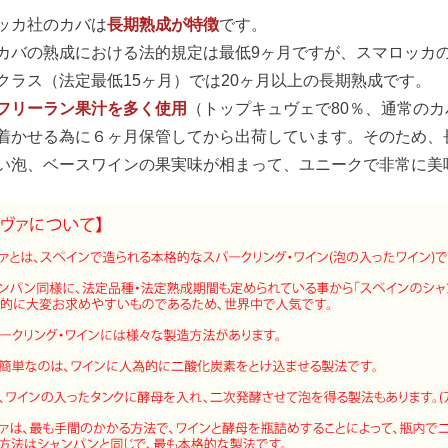
ッカ社のカバは
長期熟成が特徴
です。
カバの熟成における法的規定は最低9ヶ月ですが、スマロッカのエ
クラス（法定最低15ヶ月）では20ヶ月以上の長期熟成です。
フリーラン果汁を多く使用
（トップキュヴェで80％、通常のカ
着かせる為に６ヶ月保管してから出荷しています。そのため、
い泡、ベースワインの果実味が相まって、ユニークで非常に美味