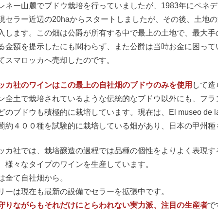
レネー山麓でブドウ栽培を行っていましたが、1983年にペネ
現セラー近辺の20haからスタートしましたが、その後、土地の
入します。この畑は公爵が所有する中で最上の土地で、最大手
る金額を提示したにも関わらず、また公爵は当時お金に困って
てスマロッカへ売却したのです。
ッカ社のワインはこの最上の自社畑のブドウのみを使用
して造
ン全土で栽培されているような伝統的なブドウ以外にも、フラ
のブドウも積極的に栽培しています。現在は、El museo de l
萄約４００種を試験的に栽培している畑があり、日本の甲州種
ッカ社では、栽培醸造の過程では品種の個性をよりよく表現す
、様々なタイプのワインを生産しています。
は全て自社畑から。
リーは現在も最新の設備でセラーを拡張中です。
守りながらもそれだけにとらわれない実力派、注目の生産者
で