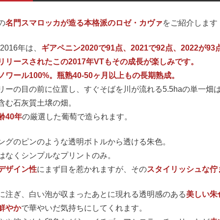
の
名門スマロッカが造る本格派のロゼ・カヴァ
をご紹介します
2016年は、
ギアペニン2020で91点、2021で92点、2022
リリースされたこの2017年VTもその成長が楽しみです。
ノワール100%。瓶熟40-50ヶ月以上もの長期熟成。
リーの目の前に位置し、すぐそばを川が流れる5.5haの単一畑
含む石灰質土壌の畑。
齢40年
の厳選した葡萄で造られます。
ングのピンのような透明ボトルから透ける朱色。
はなくシンプルなプリントのみ。
デザイン性
にまず目を惹かれますが、その
スタイリッシュな佇
に注ぎ、白い泡が収まったあとに現れる透明感のある
美しい朱
鮮やか
で華やいだ気持ちにしてくれます。