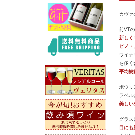
カヴァ
前VTの
新しく
ピノ・
ワイナ
を多く
平均樹
ボウリ
ラベル
美しい
グラス
目にも