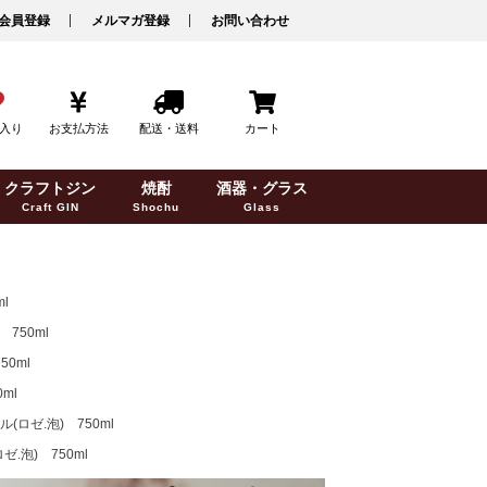
会員登録
メルマガ登録
お問い合わせ
入り
お支払方法
配送・送料
カート
クラフトジン
焼酎
酒器・グラス
Craft GIN
Shochu
Glass
l
750ml
0ml
ml
ゼ.泡) 750ml
泡) 750ml