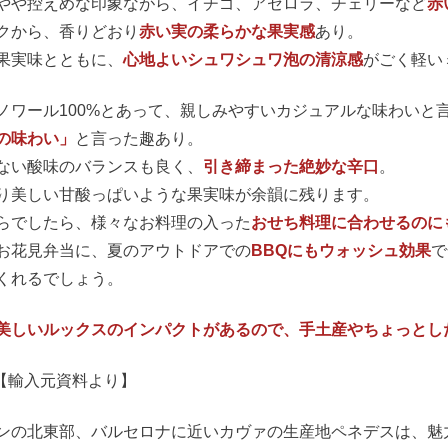
やや控えめな印象ながら、イチゴ、アセロラ、チェリーなど
赤
クから、香りどおり
赤い実の柔らかな果実感
あり。
果実味とともに、
心地よいシュワシュワ泡の清涼感
がごく軽い
ノワール100%とあって、親しみやすいカジュアルな味わいと
の味わい」
と言った趣あり。
ない酸味のバランスも良く、
引き締まった絶妙な辛口
。
り美しい甘酸っぱいような果実味が余韻に残ります。
らでしたら、様々なお料理の入った
おせち料理に合わせるのに
お花見弁当に、夏のアウトドアでの
BBQにもウォッシュ効果
で
くれるでしょう。
美しいルックスのインパクトがあるので、手土産やちょっとし
==【輸入元資料より】
ンの北東部、バルセロナに近いカヴァの生産地ペネデスは、魅