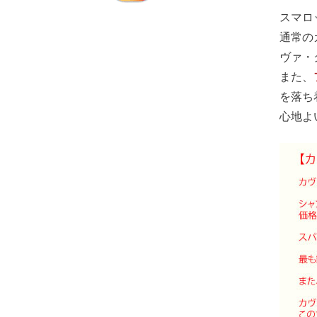
スマロ
通常の
ヴァ・
また、
を落ち
心地よ