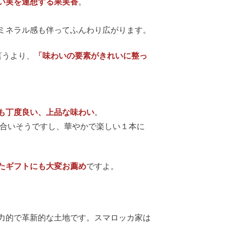
い実を連想する果実香
。
ミネラル感も伴ってふんわり広がります。
言うより、
「味わいの要素がきれいに整っ
も丁度良い、上品な味わい
。
合いそうですし、華やかで楽しい１本に
たギフトにも大変お薦め
ですよ。
力的で革新的な土地です。スマロッカ家は