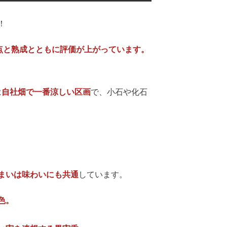
！
が93点と熟成とともに評価が上がっています。
は
自社畑で一番涼しい区画
で、小石や化石
まいは味わいにも共通
しています。
色。