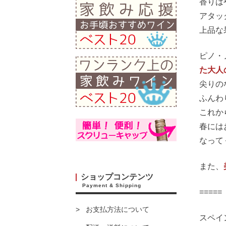
香りは
アタッ
上品な
ピノ・
た大人
尖りの
ふんわ
これか
春には
なって
また、
ショップコンテンツ
Payment & Shipping
===
お支払方法について
スペイ