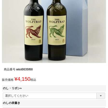
商品番号
wist0035f00
¥
4,150
販売価格
税込
のし・リボン
(
必
のしの表書き
須
)