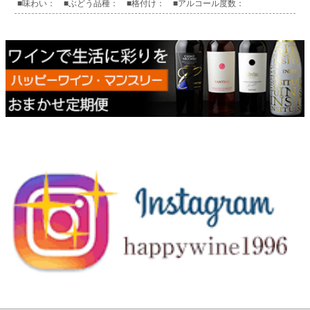
■味わい： ■ぶどう品種： ■格付け： ■アルコール度数：