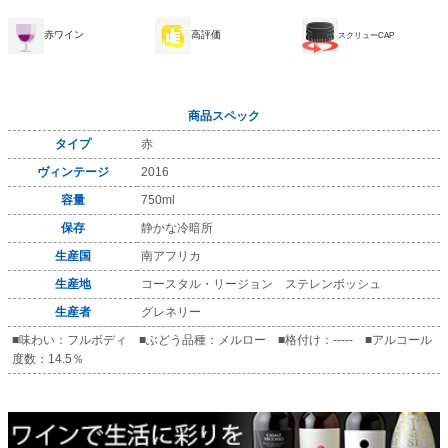
赤ワイン
高評価
スクリューCAP
商品スペック
タイプ
赤
ヴィンテージ
2016
容量
750ml
保存
静かな冷暗所
生産国
南アフリカ
生産地
コースタル・リージョン ステレンボッシュ
生産者
グレネリー
■味わい：フルボディ ■ぶどう品種：メルロー ■格付け：----- ■アルコール
度数：14.5％