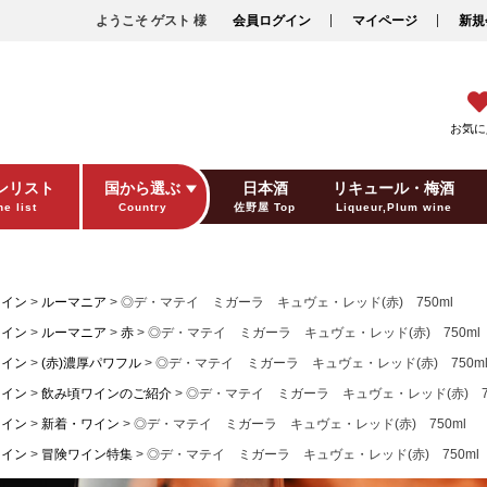
ようこそ ゲスト 様
会員ログイン
マイページ
新規
お気に
ンリスト
国から選ぶ
日本酒
リキュール・梅酒
e list
Country
佐野屋 Top
Liqueur,Plum wine
ギフト包装
Gift wrapping
ワイン
ルーマニア
◎デ・マテイ ミガーラ キュヴェ・レッド(赤) 750ml
ワイン
ルーマニア
赤
◎デ・マテイ ミガーラ キュヴェ・レッド(赤) 750ml
ワイン
(赤)濃厚パワフル
◎デ・マテイ ミガーラ キュヴェ・レッド(赤) 750m
ワイン
飲み頃ワインのご紹介
◎デ・マテイ ミガーラ キュヴェ・レッド(赤) 75
ワイン
新着・ワイン
◎デ・マテイ ミガーラ キュヴェ・レッド(赤) 750ml
ワイン
冒険ワイン特集
◎デ・マテイ ミガーラ キュヴェ・レッド(赤) 750ml