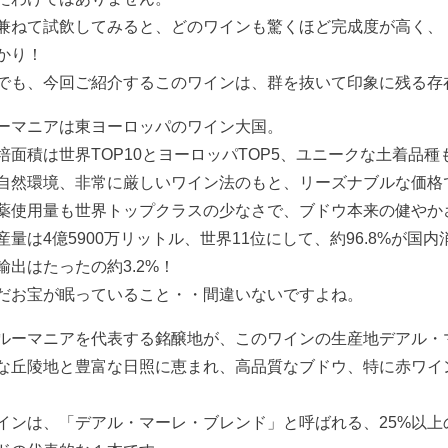
兼ねて試飲してみると、どのワインも驚くほど完成度が高く、
かり！
でも、今回ご紹介するこのワインは、群を抜いて印象に残る存
ーマニアは東ヨーロッパのワイン大国。
培面積は世界TOP10とヨーロッパTOP5、ユニークな土着品
自然環境、非常に厳しいワイン法のもと、リーズナブルな価格
薬使用量も世界トップクラスの少なさで、ブドウ本来の健やか
産量は4億5900万リットル、世界11位にして、約96.8%が国内
輸出はたったの約3.2%！
だお宝が眠っていること・・間違いないですよね。
ルーマニアを代表する銘醸地が、このワインの生産地デアル・
な丘陵地と豊富な日照に恵まれ、高品質なブドウ、特に赤ワイ
インは、「デアル・マーレ・ブレンド」と呼ばれる、25%以