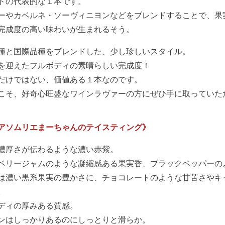
ドの代表的な１本です。
ーやカベルネ・ソーヴィニヨンなどをブレンドすることで、果
完成度の高い味わいが生まれるそう。
種と国際品種をブレンドした、少し珍しいスタイル。
を迎えたフルボディの素晴らしい完成度！
だけではない、価値ある１本なのです。
こそ、好奇心旺盛なワインラヴァーの方にぜひ手に取っていた
アソムリエまーちゃんのテイスティング》
濃厚さが伝わるような濃い赤紫。
ベリージャムのような凝縮感ある果実香、ブラックペッパーの
は濃い黒系果実の豊かさに、チョコレートのような甘苦さやキ
。
ディの厚みある質感。
ンはしっかりあるのにしっとりと滑らか。