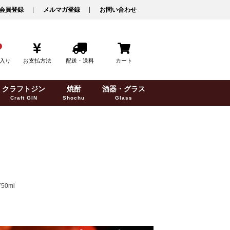
会員登録
メルマガ登録
お問い合わせ
入り
お支払方法
配送・送料
カート
クラフトジン
焼酎
酒器・グラス
Craft GIN
Shochu
Glass
l
0ml