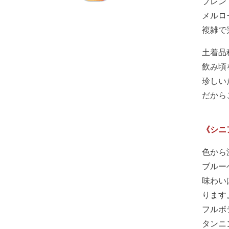
ブレン
メルロ
複雑で
土着品
飲み頃
珍しい
だから
《シニ
色から
ブルー
味わい
ります
フルボ
タンニ