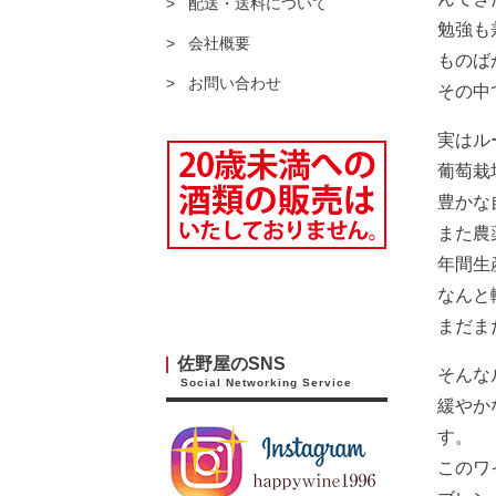
配送・送料について
勉強も
会社概要
ものば
お問い合わせ
その中
実はル
葡萄栽
豊かな
また農
年間生
なんと
まだま
佐野屋のSNS
そんな
Social Networking Service
緩やか
す。
このワ