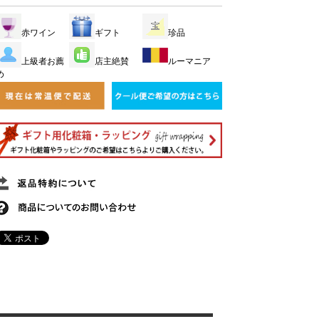
赤ワイン
ギフト
珍品
上級者お薦
店主絶賛
ルーマニア
め