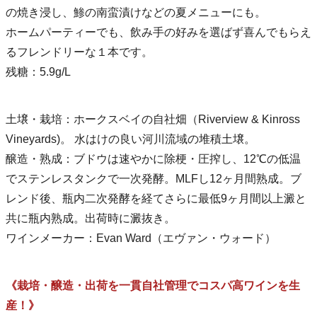
の焼き浸し、鯵の南蛮漬けなどの夏メニューにも。
ホームパーティーでも、飲み手の好みを選ばず喜んでもらえ
るフレンドリーな１本です。
残糖：5.9g/L
土壌・栽培：ホークスベイの自社畑（Riverview & Kinross
Vineyards)。 水はけの良い河川流域の堆積土壌。
醸造・熟成：ブドウは速やかに除梗・圧搾し、12℃の低温
でステンレスタンクで一次発酵。MLFし12ヶ月間熟成。ブ
レンド後、瓶内二次発酵を経てさらに最低9ヶ月間以上澱と
共に瓶内熟成。出荷時に澱抜き。
ワインメーカー：Evan Ward（エヴァン・ウォード）
《栽培・醸造・出荷を一貫自社管理でコスパ高ワインを生
産！》