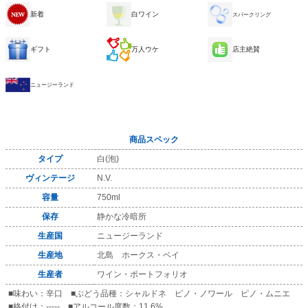
新着
白ワイン
スパークリング
ギフト
万人ウケ
店主絶賛
ニュージーランド
商品スペック
タイプ
白(泡)
ヴィンテージ
N.V.
容量
750ml
保存
静かな冷暗所
生産国
ニュージーランド
生産地
北島 ホークス・ベイ
生産者
ワイン・ポートフォリオ
■味わい：辛口 ■ぶどう品種：シャルドネ ピノ・ノワール ピノ・ムニエ
■格付け：----- ■アルコール度数：11.6%