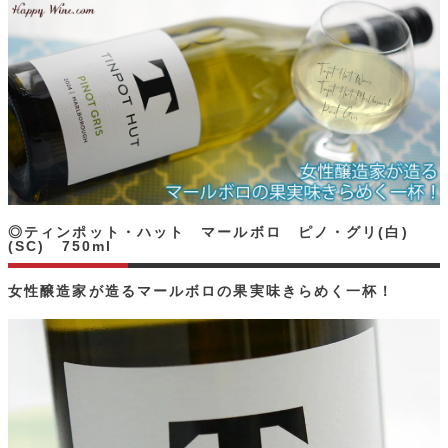
◎ティンポット・ハット マールボロ ピノ・グリ(白)
(SC) 750ml
女性醸造家が造るマールボロの果実味きらめく一杯！