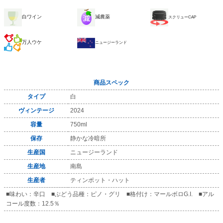
白ワイン
減農薬
スクリューCAP
万人ウケ
ニュージーランド
商品スペック
タイプ
白
ヴィンテージ
2024
容量
750ml
保存
静かな冷暗所
生産国
ニュージーランド
生産地
南島
生産者
ティンポット・ハット
■味わい：辛口 ■ぶどう品種：ピノ・グリ ■格付け：マールボロG.I. ■アル
コール度数：12.5％