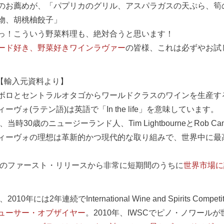
のお薦めが、「パプリカのグリル、アスパラガスの天ぷら、筍
物、胡桃柚餃子」
っ！こういう野菜料理も、絶対合うと思います！
ード好き、野菜好きワインラヴァー
の皆様、これは必ずやお試
==【輸入元資料より】
ボロとセントラルオタゴからワールドクラスのワインを生産す
ーヴォ(ラテン語)は英語で「In the life」を意味しています。
年、当時30歳のニュージーランド人、Tim LightbourneとRob Ca
ィーヴォの理想は革新的かつ現代的な取り組みで、世界中に最
8年のファースト・リリースから非常に短期間のうちに
世界市場に
、2010年には2年連続でInternational Wine and Spirits Competi
ューサー・オブザイヤー
。2010年、IWSCでピノ・ノワール