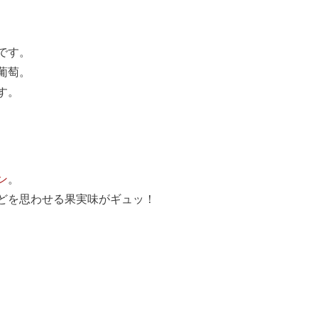
です。
葡萄。
す。
ン
。
どを思わせる果実味がギュッ！