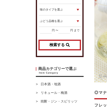
円 〜
円 まで
検索する
商品カテゴリーで選ぶ
Item Category
日本酒・地酒
◎マナ
リキュール・梅酒
焼酎・ジン・スピリッツ
フレ