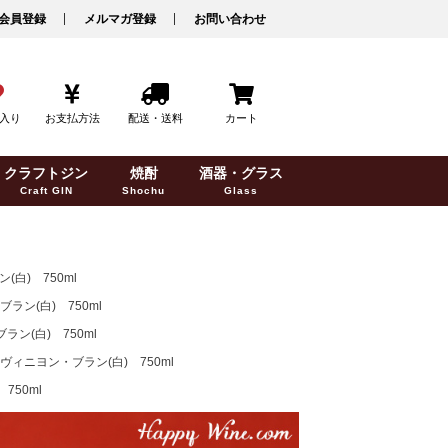
会員登録
メルマガ登録
お問い合わせ
入り
お支払方法
配送・送料
カート
クラフトジン
焼酎
酒器・グラス
Craft GIN
Shochu
Glass
白) 750ml
ン(白) 750ml
(白) 750ml
ィニヨン・ブラン(白) 750ml
50ml