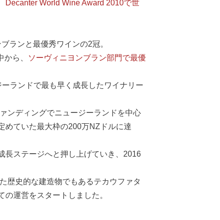
 World Wine Award 2010で世
ヴィニヨンブランと最優秀ワインの2冠。
中から、
ソーヴィニヨンブラン部門で最優
れ、ニュージーランドで最も早く成長したワイナリー
ファンディングでニュージーランドを中心
めていた最大枠の200万NZドルに達
長ステージへと押し上げていき、2016
した歴史的な建造物でもあるテカウファタ
ての運営をスタートしました。