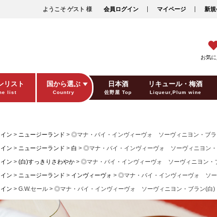
ようこそ ゲスト 様
会員ログイン
マイページ
新規
お気に
ンリスト
国から選ぶ
日本酒
リキュール・梅酒
e list
Country
佐野屋 Top
Liqueur,Plum wine
ギフト包装
Gift wrapping
ワイン
ニュージーランド
◎マナ・バイ・インヴィーヴォ ソーヴィニヨン・ブラン(
ワイン
ニュージーランド
白
◎マナ・バイ・インヴィーヴォ ソーヴィニヨン・ブラ
ワイン
(白)すっきりさわやか
◎マナ・バイ・インヴィーヴォ ソーヴィニヨン・ブラン
ワイン
ニュージーランド
インヴィーヴォ
◎マナ・バイ・インヴィーヴォ ソーヴ
ワイン
G.W.セール
◎マナ・バイ・インヴィーヴォ ソーヴィニヨン・ブラン(白) 7