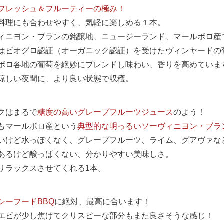
フレッシュ＆フルーティーの極み！
料理にも合わせやすく、気軽に楽しめる１本。
ィニヨン・ブランの銘醸地、ニュージーランド、マールボロ産
%はビオグロ認証（オーガニック認証）を受けたヴィンヤードの
ボロ各地の葡萄を絶妙にブレンドし味わい、香りを高めていま
涼しい夜間に、より良い状態で収穫。
クはまるで
糖度の高いグレープフルーツジュース
のよう！
もマールボロ産という
典型的な明っるいソーヴィニヨン・ブラ
いけど水っぽくなく、グレープフルーツ、ライム、グアヴァな
あるけど酸っぱくない、分かりやすい美味しさ。
リラックスさせてくれる1本。
シーフードBBQ
に絶対、最高に合います！
エビが少し焦げてクリスピーな部分もまた良さそうな感じ！