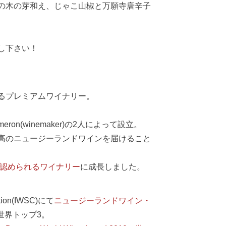
の木の芽和え、じゃこ山椒と万願寺唐辛子
し下さい！
るプレミアムワイナリー。
meron(winemaker)の2人によって設立。
高のニュージーランドワインを届けること
認められるワイナリー
に成長しました。
tion(IWSC)にて
ニュージーランドワイン・
が世界トップ3。