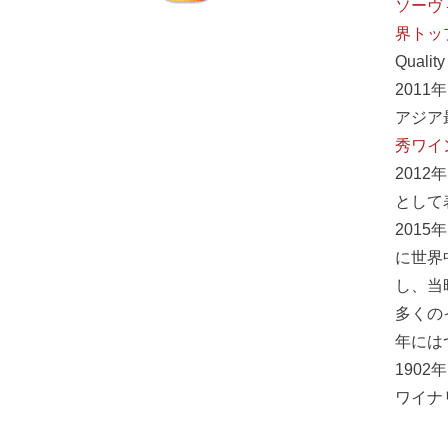
ソーヴィ
界トッ
Qual
2011
アジア
秀ワイ
2012
として
201
に世界
し、当
多くの
年には
190
ワイナ