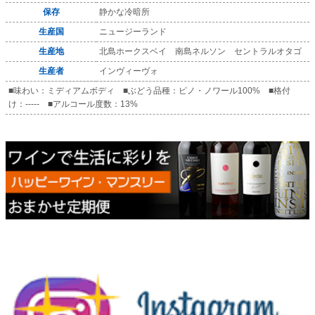
保存
静かな冷暗所
生産国
ニュージーランド
生産地
北島ホークスベイ 南島ネルソン セントラルオタゴ
生産者
インヴィーヴォ
■味わい：ミディアムボディ ■ぶどう品種：ピノ・ノワール100% ■格付
け：----- ■アルコール度数：13%