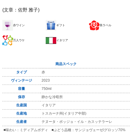
(文章：佐野 雅子)
赤ワイン
ギフト
美ラベル
万人ウケ
イタリア
商品スペック
タイプ
赤
ヴィンテージ
2023
容量
750ml
保存
静かな冷暗所
生産国
イタリア
生産地
トスカーナ州(イタリア中部)
生産者
テヌータ・ポッジョ・イル・カスッテラーレ
■味わい：ミディアムボディ ■ぶどう品種：サンジョヴェーゼ/グロッソ70%