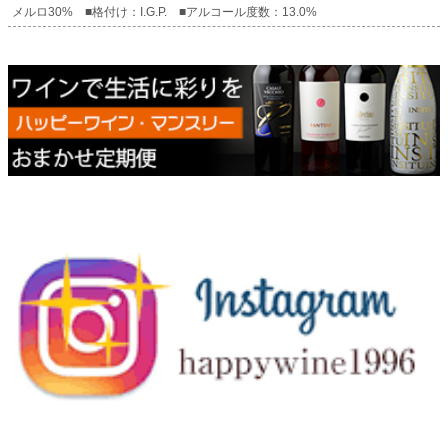
メルロ30% ■格付け：I.G.P. ■アルコール度数：13.0%