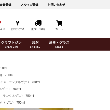
会員登録
メルマガ登録
お問い合わせ
入り
お支払方法
配送・送料
カート
クラフトジン
焼酎
酒器・グラス
Craft GIN
Shochu
Glass
0ml
750ml
ス ランクネヴ(白) 750ml
白) 750ml
ンクネヴ(白) 750ml
ヴ(白) 750ml