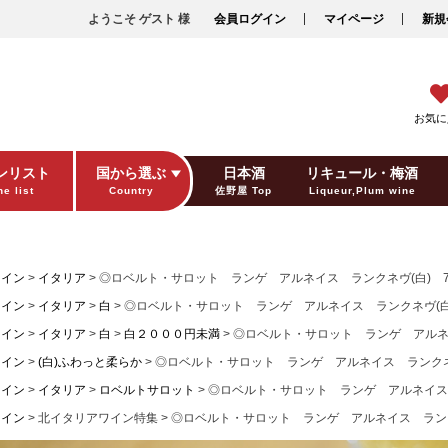
ようこそ ゲスト 様
会員ログイン
マイページ
新規
お気に
ンリスト
国から選ぶ
日本酒
リキュール・梅酒
e list
Country
佐野屋 Top
Liqueur,Plum wine
ギフト包装
Gift wrapping
ワイン
イタリア
◎ロベルト・サロット ランゲ アルネイス ランクネヴ(白) 75
ワイン
イタリア
白
◎ロベルト・サロット ランゲ アルネイス ランクネヴ(白) 
ワイン
イタリア
白
白２０００円未満
◎ロベルト・サロット ランゲ アルネイ
ワイン
(白)ふわっと柔らか
◎ロベルト・サロット ランゲ アルネイス ランクネヴ(
ワイン
イタリア
ロベルトサロット
◎ロベルト・サロット ランゲ アルネイス ラ
ワイン
北イタリアワイン特集
◎ロベルト・サロット ランゲ アルネイス ランクネ