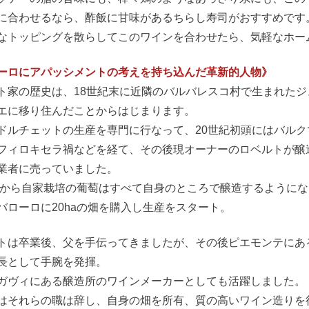
に合わせるなら、酢飯に甘味があるちらし寿司がおすすめです
なトッピングを散らしてこのワインを合わせたら、気軽なホー
ーロにアパッシメントの考えを持ち込んだ革新的人物》
ト家の歴史は、18世紀末に近隣のバルバレスコ村で生まれたジ
エに移り住んだことからはじまります。
ドルチェットの生産を専門に行なって、20世紀初頭にはバル
フィロキセラ禍などを経て、その後現オーナーのロベルトが醸造
業者に売っていました。
1年から自家栽培の葡萄はすべて自身のところで醸造するように
バローロに20haの畑を購入し生産をスタート。
トは卒業後、父を手伝ってきましたが、その後ピエモンテにある
長として手腕を発揮。
ガヴィにある醸造所のワインメーカーとしても活躍しました。
はそれらの職は辞し、自身の畑を所有、質の高いワイン造りを