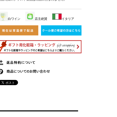
白ワイン
店主絶賛
イタリア