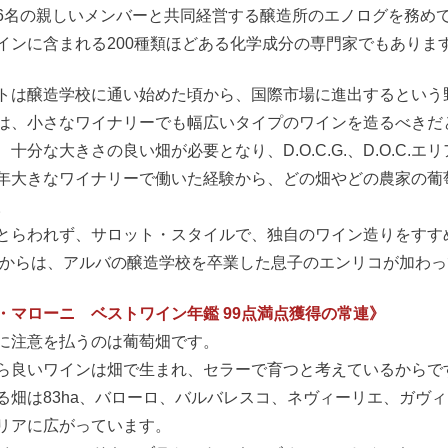
6名の親しいメンバーと共同経営する醸造所のエノログを務め
インに含まれる200種類ほどある化学成分の専門家でもありま
トは醸造学校に通い始めた頃から、国際市場に進出するという
は、小さなワイナリーでも幅広いタイプのワインを造るべきだ
、十分な大きさの良い畑が必要となり、D.O.C.G.、D.O.C.
年大きなワイナリーで働いた経験から、どの畑やどの農家の葡
。
とらわれず、サロット・スタイルで、独自のワイン造りをすす
4年からは、アルバの醸造学校を卒業した息子のエンリコが加わ
・マローニ ベストワイン年鑑 99点満点獲得の常連》
に注意を払うのは葡萄畑です。
ら良いワインは畑で生まれ、セラーで育つと考えているからで
る畑は83ha、バローロ、バルバレスコ、ネヴィーリエ、ガヴ
リアに広がっています。