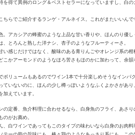
持を得て異例のロング＆ベストセラーになっていますし、白の
こちらでご紹介するランゲ・アルネイス。これがまたいいんで
色。アカシアの蜂蜜のような上品な甘い香りや、ほんのり優し
は、とろんと熟した洋ナシ、杏子のようなフルーティーさ。
甘い感じだけではなく、酸味のある青りんごやオレンジ系の柑
どこかアーモンドのようなほろ苦さもほのかに加わって、余韻
でボリュームもあるのでワイン1本で十分楽しめそうなインパ
っていないのに、ほんの少し樽っぽいようなふくよかさがあり
を加えています。
ンの定番、魚介料理に合わせるなら、白身魚のフライ、あさり
ものがお薦め。
ん、白ワインであってもこのタイプの味わいなら白身のお肉料
ソテーの脂の旨味にも、棒々鶏のようなあっさり系にも、この