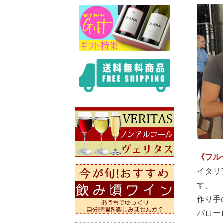
《フル
イタリ
す。
作り手
バロー