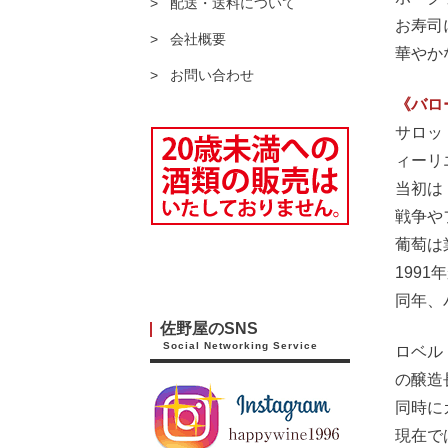
配送・送料について
お寿司
会社概要
華やか
お問い合わせ
《バロ
サロッ
ィーリ
当初は
戦争や
葡萄は
199
同年、
佐野屋のSNS
Social Networking Service
ロベル
の醸造
同時に
現在で