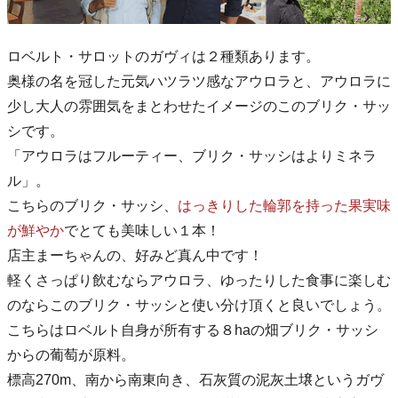
ロベルト・サロットのガヴィは２種類あります。
奥様の名を冠した元気ハツラツ感なアウロラと、アウロラに
少し大人の雰囲気をまとわせたイメージのこのブリク・サッ
シです。
「アウロラはフルーティー、ブリク・サッシはよりミネラ
ル」。
こちらのブリク・サッシ、
はっきりした輪郭を持った果実味
が鮮やか
でとても美味しい１本！
店主まーちゃんの、好みど真ん中です！
軽くさっぱり飲むならアウロラ、ゆったりした食事に楽しむ
のならこのブリク・サッシと使い分け頂くと良いでしょう。
こちらはロベルト自身が所有する８haの畑ブリク・サッシ
からの葡萄が原料。
標高270m、南から南東向き、石灰質の泥灰土壌というガヴ