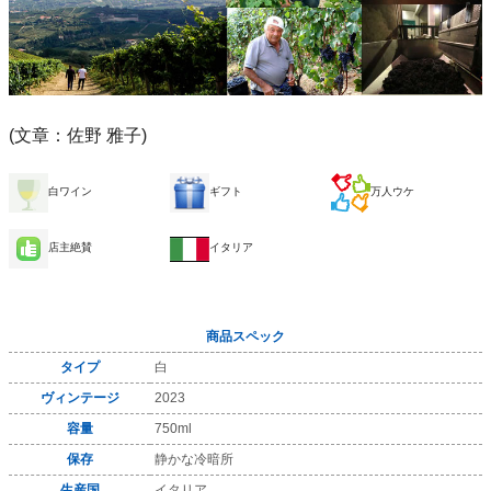
(文章：佐野 雅子)
白ワイン
ギフト
万人ウケ
店主絶賛
イタリア
商品スペック
タイプ
白
ヴィンテージ
2023
容量
750ml
保存
静かな冷暗所
生産国
イタリア