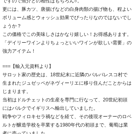
ですので魚介との相性はもちろん○。
更には、豚カツ、唐揚げなどの白身肉類の揚げ物も、程よい
ボリューム感とウォッシュ効果でぴったりなのではないでし
ょうか？
この価格でこの美味しさはかなり嬉しい！お得感あります。
「デイリーワインよりちょっといいワインが欲しい需要」の
強力アイテム！
===【輸入元資料より】
サロット家の歴史は、18世紀末に近隣のバルバレスコ村で
生まれたジュゼッペがネヴィーリエに移り住んだことからは
じまります。
当初はドルチェットの生産を専門に行なって、20世紀初頭
にはバルクでイギリスへ輸出していました。
戦争やフィロキセラ禍などを経て、その後現オーナーのロベ
ルトが醸造学校を卒業する1980年代の初頭まで、葡萄は業
者に売っていました。