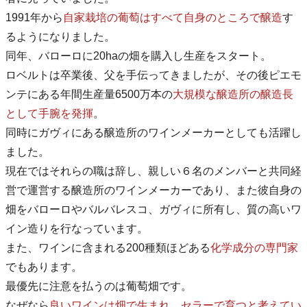
1991年から
自家栽培の葡萄はすべて自身のところで醸造
す
るようになりました。
同年、バローロに20haの畑を購入し生産をスタート。
ロベルトは卒業後、父を手伝ってきましたが、その後ピエモ
ンテにある年間生産量6500万本の
大規模な醸造所の醸造長
として手腕を発揮
。
同時にガヴィにある醸造所のワインメーカーとしても活躍し
ました。
現在ではそれらの職は辞し、親しい６名のメンバーと共同経
営で運営する醸造所のワインメーカーであり、また彼自身の
畑をバローロやバルバレスコ、ガヴィに所有し、質の高いワ
イン造りを行なっています。
また、ワインに含まれる200種類ほどある
化学成分の専門家
でもあります。
最優先に注意を払うのは葡萄畑です。
なぜなら
良いワインは畑で生まれ、セラーで育つと考えてい