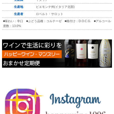
生産地
ピエモンテ州(イタリア北部)
生産者
ロベルト・サロット
■味わい：辛口 ■ぶどう品種：コルテーゼ ■格付け：D.O.C.G. ■アルコール
度数：13.0%