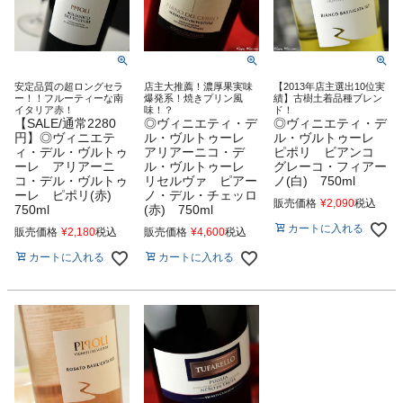
安定品質の超ロングセラ
店主大推薦！濃厚果実味
【2013年店主選出10位実
ー！！フルーティーな南
爆発系！焼きプリン風
績】古樹土着品種ブレン
イタリア赤！
味！？
ド！
【SALE/通常2280
◎ヴィニエティ・デ
◎ヴィニエティ・デ
円】◎ヴィニエテ
ル・ヴルトゥーレ
ル・ヴルトゥーレ
ィ・デル・ヴルトゥ
アリアーニコ・デ
ピポリ ビアンコ
ーレ アリアーニ
ル・ヴルトゥーレ
グレーコ・フィアー
コ・デル・ヴルトゥ
リセルヴァ ピアー
ノ(白) 750ml
ーレ ピポリ(赤)
ノ・デル・チェッロ
販売価格
¥
2,090
税込
750ml
(赤) 750ml
カートに入れる
販売価格
¥
2,180
税込
販売価格
¥
4,600
税込
カートに入れる
カートに入れる