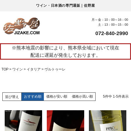
ワイン・日本酒の専門通販｜佐野屋
月～金：10：00～16：00
土：13：00～15：00
072-840-2990
※熊本地震の影響により、熊本県全域において現在
配送に遅延が発生しております。
TOP
ワイン
イタリア
ヴルトゥーレ
おすすめ順
価格が安い順
価格が高い順
5
件中
1
-
5
件表示
並び替え