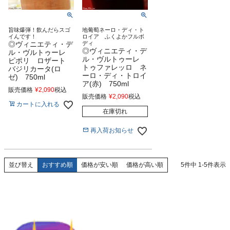
旨味爆弾！飲んだらスゴ
地葡萄ネーロ・ディ・ト
イんです！
ロイア ふくよかフルボ
◎ヴィニエティ・デ
ディ
◎ヴィニエティ・デ
ル・ヴルトゥーレ
ル・ヴルトゥーレ
ピポリ ロザート
トゥファレッロ ネ
バジリカータ(ロ
ーロ・ディ・トロイ
ゼ) 750ml
ア(赤) 750ml
販売価格
¥
2,090
税込
販売価格
¥
2,090
税込
カートに入れる
在庫切れ
再入荷お知らせ
おすすめ順
価格が安い順
価格が高い順
5
件中
1
-
5
件表示
並び替え