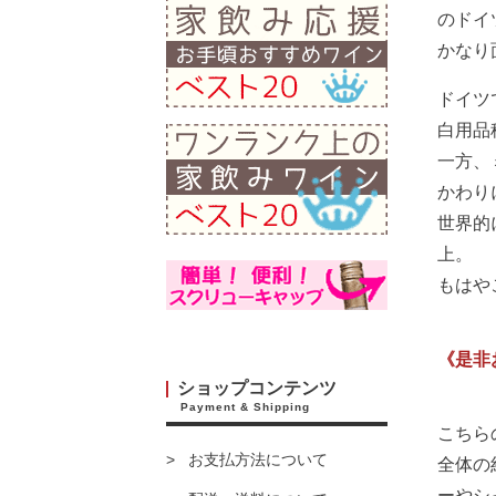
のドイ
かなり
ドイツ
白用品
一方、
かわり
世界的
上。
もはや
《是非
ショップコンテンツ
Payment & Shipping
こちら
お支払方法について
全体の
ーやシ