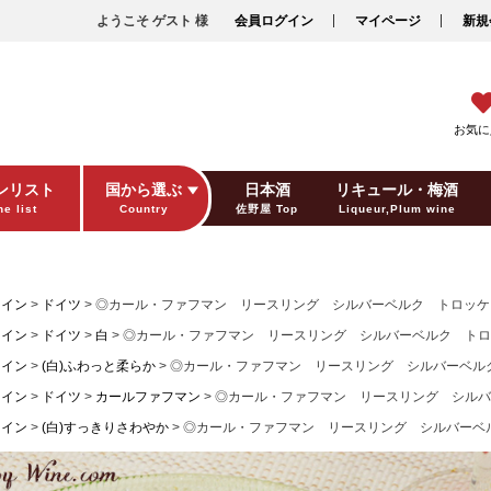
ようこそ ゲスト 様
会員ログイン
マイページ
新規
お気に
ンリスト
国から選ぶ
日本酒
リキュール・梅酒
e list
Country
佐野屋 Top
Liqueur,Plum wine
ギフト包装
Gift wrapping
ワイン
ドイツ
◎カール・ファフマン リースリング シルバーベルク トロッケン(白
ワイン
ドイツ
白
◎カール・ファフマン リースリング シルバーベルク トロッケン
ワイン
(白)ふわっと柔らか
◎カール・ファフマン リースリング シルバーベルク ト
ワイン
ドイツ
カールファフマン
◎カール・ファフマン リースリング シルバーベ
ワイン
(白)すっきりさわやか
◎カール・ファフマン リースリング シルバーベルク