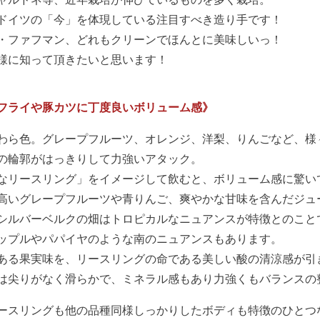
ドイツの「今」を体現している注目すべき造り手です！
・ファフマン、どれもクリーンでほんとに美味しいっ！
様に知って頂きたいと思います！
フライや豚カツに丁度良いボリューム感》
わら色。グレープフルーツ、オレンジ、洋梨、りんごなど、様
の輪郭がはっきりして力強いアタック。
なリースリング」をイメージして飲むと、ボリューム感に驚い
高いグレープフルーツや青りんご、爽やかな甘味を含んだジュ
シルバーベルクの畑はトロピカルなニュアンスが特徴とのこと
ップルやパパイヤのような南のニュアンスもあります。
ある果実味を、リースリングの命である美しい酸の清涼感が引
は尖りがなく滑らかで、ミネラル感もあり力強くもバランスの
ースリングも他の品種同様しっかりしたボディも特徴のひとつ