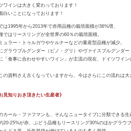
ツワインは大きく変わっております！
面白いことになっております！
では1995年から2013年で赤用品種の栽培面積が36%増、
種ではリースリングが全世界の60％の栽培面積。
ミュラー・トゥルガウやケルナーなどの量産型品種が減少。
にグラウブルグンダー（ピノ・グリ）やヴァイスブルグンダー
に「食事に合わせやすいワイン」が主流の現在、ドイツワイン
この資料さえ古くなっていますから、今はさらにこの流れは大
お見知りおき頂きたい生産者》
のカール・ファフマンも、そんなニュータイプに分類できる生
約20-25%が赤、ぶどう品種もリースリング30%のほかグラウ
ャルドネ等、近年栽培が伸びているものを多く栽培。