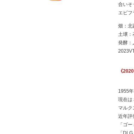
合いそ
エビフ
畑：北西
土壌：
発酵：
2023V
《20
195
現在は
マルク
近年評
「ゴー
「DLG