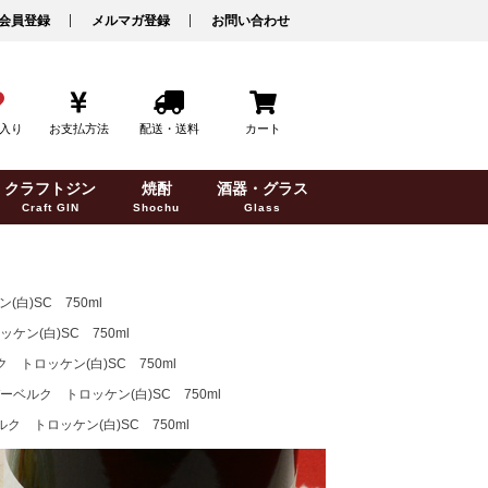
会員登録
メルマガ登録
お問い合わせ
入り
お支払方法
配送・送料
カート
クラフトジン
焼酎
酒器・グラス
Craft GIN
Shochu
Glass
)SC 750ml
(白)SC 750ml
ロッケン(白)SC 750ml
ルク トロッケン(白)SC 750ml
 トロッケン(白)SC 750ml