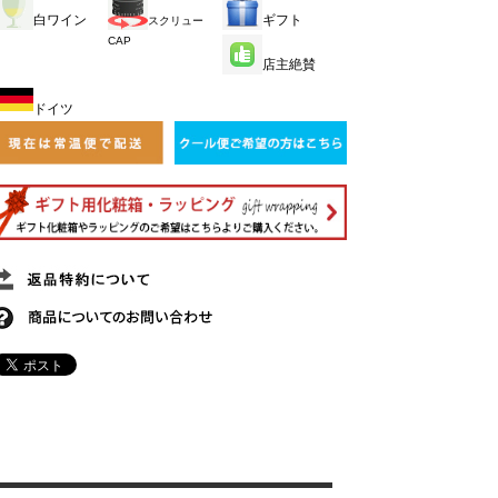
白ワイン
ギフト
スクリュー
CAP
店主絶賛
ドイツ