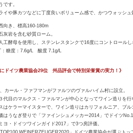
うです。
ライや豚カツなどに丁度良いボリューム感で、かつウォッシュ
向き、標高160-180m
石灰岩を含む砂質ローム。
人工酵母を使用し、ステンレスタンクで16度にコントロールし
T：糖度：7.6g/L 酸度 7.1g/L
20にドイツ農業協会29位 州品評会で特別栄誉賞の実力！》
5年、カール・ファフマンがファルツのヴァルハイム村に設立。
３代目のマルクス・ファルマンが中心となってワイン造りを行
スはケラーマイスターで、ワイン造りはカリフォルニア、ブル
価はうなぎ登りで「ファインシュメッカー2014」でドイツNo.
ミヨ・ドイツワインガイド2017」で3つ房評価。
 TOP100 WEINERZEUGER2020」ドイツ農業協会が選ぶト