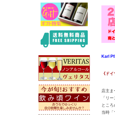
Karl P
《ドイ
店主ま
「リー
ところ
当時「