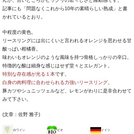
んが、古いどころかビックリの若々しさと躍動感です。
記事にも「問題なくこれから10年の素晴らしい熟成」と書
かれているとおり。
中程度の黄色。
リースリングには出にくいと言われるオレンジを思わせる甘
酸っぱい柑橘香。
味わいもオレンジのような風味を持つ骨格しっかりの辛口。
特徴的な酸は細身な感じはせず堂々とエレガント。
特別な存在感が光る１本
です。
白身の肉料理に合わせられる力強いリースリング
。
豚カツやシュニッツェルなど、レモンがわりに是非合わせて
みて下さい。
(文章：佐野 雅子)
白ワイン
ビオ
ドイツ