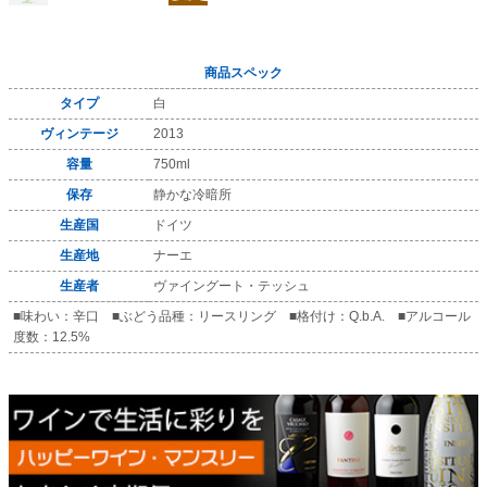
商品スペック
タイプ
白
ヴィンテージ
2013
容量
750ml
保存
静かな冷暗所
生産国
ドイツ
生産地
ナーエ
生産者
ヴァイングート・テッシュ
■味わい：辛口 ■ぶどう品種：リースリング ■格付け：Q.b.A. ■アルコール
度数：12.5%