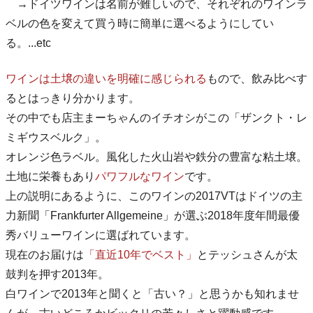
→ドイツワインは名前が難しいので、それぞれのワインラ
ベルの色を変えて買う時に簡単に選べるようにしてい
る。...etc
ワインは土壌の違いを明確に感じられる
もので、飲み比べす
るとはっきり分かります。
その中でも店主まーちゃんのイチオシがこの「ザンクト・レ
ミギウスベルク」。
オレンジ色ラベル。風化した火山岩や鉄分の豊富な粘土壌。
土地に栄養もあり
パワフルなワイン
です。
上の説明にあるように、このワインの2017VTはドイツの主
力新聞「Frankfurter Allgemeine」が選ぶ2018年度年間最優
秀バリューワインに選ばれています。
現在のお届けは
「直近10年でベスト」
とテッシュさんが太
鼓判を押す2013年。
白ワインで2013年と聞くと「古い？」と思うかも知れませ