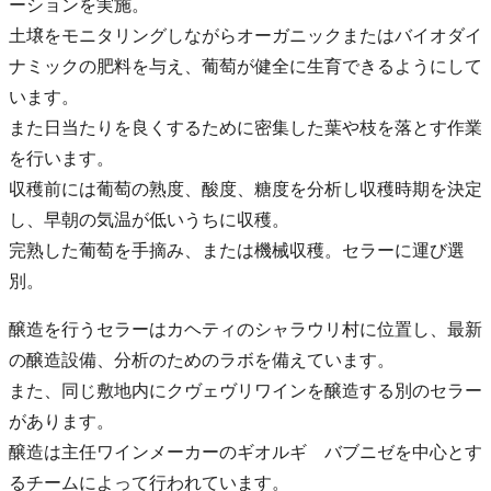
ーションを実施。
土壌をモニタリングしながらオーガニックまたはバイオダイ
ナミックの肥料を与え、葡萄が健全に生育できるようにして
います。
また日当たりを良くするために密集した葉や枝を落とす作業
を行います。
収穫前には葡萄の熟度、酸度、糖度を分析し収穫時期を決定
し、早朝の気温が低いうちに収穫。
完熟した葡萄を手摘み、または機械収穫。セラーに運び選
別。
醸造を行うセラーはカヘティのシャラウリ村に位置し、最新
の醸造設備、分析のためのラボを備えています。
また、同じ敷地内にクヴェヴリワインを醸造する別のセラー
があります。
醸造は主任ワインメーカーのギオルギ バブニゼを中心とす
るチームによって行われています。