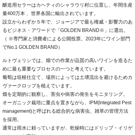
醸造用セラーはカヘティのシャラウリ村に位置し、年間生産
量400万本 、世界各国に輸出されています。
設立からわずか５年で、ジョージアで最も権威・影響力のあ
るビジネス・アワードで「GOLDEN BRAND※」に選出。
（ ※専門家と消費者による公開投票。2023年にワイン部門
でNo.1 GOLDEN BRAND）
ルトヴェリシでは、畑での作業が品質の高いワインを造るた
めに最も重要なプロセスの一つと考えています。
葡萄は垣根仕立て、場所によっては土壌流出を避けるためカ
ヴァークロップを植えています。
畑を定期的に観察し、害虫や病害の発生をモニタリング。
オーガニック栽培に重点を置きながら、IPM(Integrated Pest
management)と呼ばれる総合的な病害虫、雑草の管理方法
を採用。
通常は雨水に頼っていますが、乾燥時にはドリップ・イリゲ