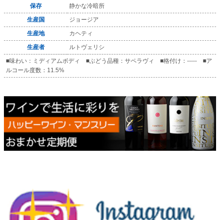
保存
静かな冷暗所
生産国
ジョージア
生産地
カヘティ
生産者
ルトヴェリシ
■味わい：ミディアムボディ ■ぶどう品種：サペラヴィ ■格付け：----- ■ア
ルコール度数：11.5%