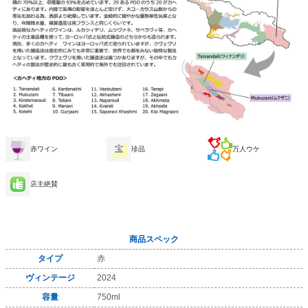
赤ワイン
珍品
万人ウケ
店主絶賛
商品スペック
タイプ
赤
ヴィンテージ
2024
容量
750ml