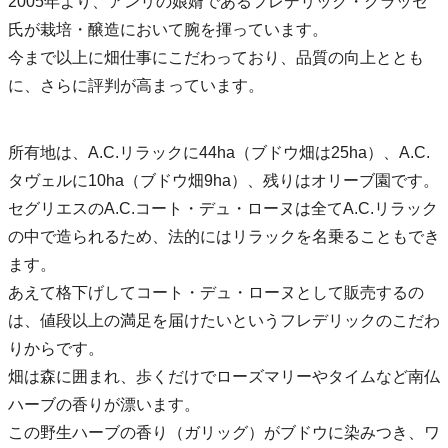
2005年より、アンリの娘婿であるフレデリック・グラッセ
氏が栽培・醸造において腕を揮っています。
今まで以上に畑仕事にこだわっており、品質の向上ととも
に、さらに評判が高まっています。
所有地は、A.C.リラックに44ha（ブドウ畑は25ha）、A.C.
タヴェルに10ha（ブドウ畑9ha）、残りはオリーブ園です。
セグリエスのA.C.コート・デュ・ローヌは全てA.C.リラック
の中で造られるため、法的にはリラックを名乗ることもでき
ます。
あえて格下げしてコート・デュ・ローヌとして販売するの
は、値段以上の満足を届けたいというフレデリックのこだわ
りからです。
畑は森に囲まれ、歩くだけでローズマリーやタイムなど南仏
ハーブの香りが漂います。
この野生ハーブの香り（ガリッグ）がブドウに染みつき、ワ