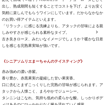
出し、熟成期間も短くすることでコストを下げ、よりお安く
気軽に楽しんでもらうワインにしています。だからなかなか
のお買い得アイテムといえます。
「リラック」に感じる洗練よりも、アタックの甘味による親
しみやすさが感じられる素朴なタイプ。
古き良きローヌ、みたいなイメージでしょうか？暖かな日差
しを感じる完熟果実味が強いです。
《シニアソムリエまーちゃんのテイスティング》
赤み強めの濃い赤紫。
香り豊か。赤黒果実の凝縮した甘い果実香。
口に含むとまずこっくりした完熟の甘味が感じられます。ア
タックから人懐こく、まろやかでジューシー。
タンニンはこなれ、気持ち低めの柔らかな酸。しっかりボデ
ィはあるのにひっかかりなく喉を流れていく感覚。