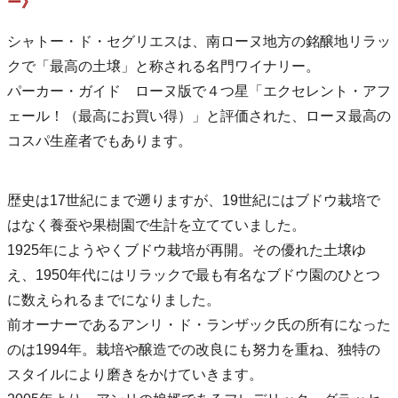
ー》
シャトー・ド・セグリエスは、南ローヌ地方の銘醸地リラッ
クで「最高の土壌」と称される名門ワイナリー。
パーカー・ガイド ローヌ版で４つ星「エクセレント・アフ
ェール！（最高にお買い得）」と評価された、ローヌ最高の
コスパ生産者でもあります。
歴史は17世紀にまで遡りますが、19世紀にはブドウ栽培で
はなく養蚕や果樹園で生計を立てていました。
1925年にようやくブドウ栽培が再開。その優れた土壌ゆ
え、1950年代にはリラックで最も有名なブドウ園のひとつ
に数えられるまでになりました。
前オーナーであるアンリ・ド・ランザック氏の所有になった
のは1994年。栽培や醸造での改良にも努力を重ね、独特の
スタイルにより磨きをかけていきます。