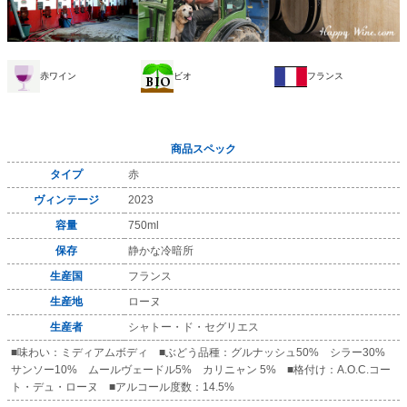
赤ワイン
ビオ
フランス
商品スペック
タイプ
赤
ヴィンテージ
2023
容量
750ml
保存
静かな冷暗所
生産国
フランス
生産地
ローヌ
生産者
シャトー・ド・セグリエス
■味わい：ミディアムボディ ■ぶどう品種：グルナッシュ50% シラー30%
サンソー10% ムールヴェードル5% カリニャン 5% ■格付け：A.O.C.コー
ト・デュ・ローヌ ■アルコール度数：14.5%