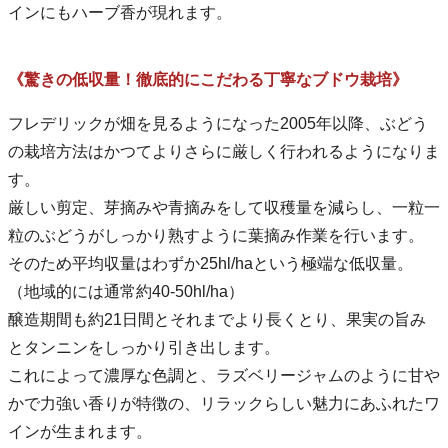
インにもハーブ香が現れます。
《驚きの低収量！徹底的にこだわる丁寧なブドウ栽培》
フレデリックが畑を見るようになった2005年以降、ぶどう
の栽培方法はかつてよりさらに厳しく行われるようになりま
す。
厳しい剪定、芽摘みや青摘みをして収穫量を減らし、一粒一
粒のぶどうがしっかり熟すように葉摘み作業を行います。
そのため平均収量はわずか25hl/haという極端な低収量。
（地域的には通常約40-50hl/ha）
醸造期間も約21日間とそれまでより長くとり、果実の旨み
とタンニンをしっかり引き出します。
これによって濃厚な色調と、ラズベリージャムのように甘や
かで力強い香りが特徴の、リラックらしい魅力にあふれたワ
インが生まれます。