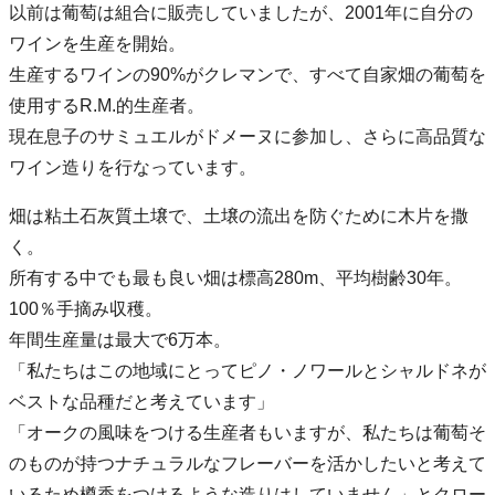
以前は葡萄は組合に販売していましたが、2001年に自分の
ワインを生産を開始。
生産するワインの90%がクレマンで、すべて自家畑の葡萄を
使用するR.M.的生産者。
現在息子のサミュエルがドメーヌに参加し、さらに高品質な
ワイン造りを行なっています。
畑は粘土石灰質土壌で、土壌の流出を防ぐために木片を撒
く。
所有する中でも最も良い畑は標高280m、平均樹齢30年。
100％手摘み収穫。
年間生産量は最大で6万本。
「私たちはこの地域にとってピノ・ノワールとシャルドネが
ベストな品種だと考えています」
「オークの風味をつける生産者もいますが、私たちは葡萄そ
のものが持つナチュラルなフレーバーを活かしたいと考えて
いるため樽香をつけるような造りはしていません」とクロー