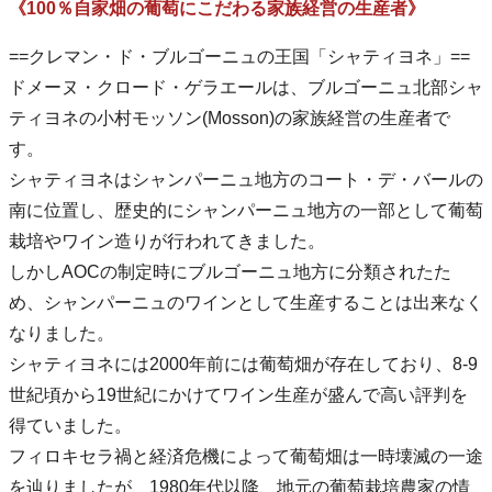
《100％自家畑の葡萄にこだわる家族経営の生産者》
==クレマン・ド・ブルゴーニュの王国「シャティヨネ」==
ドメーヌ・クロード・ゲラエールは、ブルゴーニュ北部シャ
ティヨネの小村モッソン(Mosson)の家族経営の生産者で
す。
シャティヨネはシャンパーニュ地方のコート・デ・バールの
南に位置し、歴史的にシャンパーニュ地方の一部として葡萄
栽培やワイン造りが行われてきました。
しかしAOCの制定時にブルゴーニュ地方に分類されたた
め、シャンパーニュのワインとして生産することは出来なく
なりました。
シャティヨネには2000年前には葡萄畑が存在しており、8-9
世紀頃から19世紀にかけてワイン生産が盛んで高い評判を
得ていました。
フィロキセラ禍と経済危機によって葡萄畑は一時壊滅の一途
を辿りましたが、1980年代以降、地元の葡萄栽培農家の情