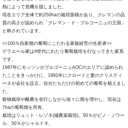
熱によって危機を脱しました。
現在エリア全体で約250haの栽培面積があり、クレマンの品
質の高さが認められ「クレマン・ド・ブルゴーニュの王国」
と称されています。
==100％自家畑の葡萄にこだわる家族経営の生産者==
ゲラエール家は4世代にわたり葡萄栽培を行なってきた家系
です。
1987年にモッソンがブルゴーニュAOCのエリアに認められ
たことをきっかけに、1991年にクロードと妻のクリスティ
ーヌが会社を設立、自分たちだけの初めての葡萄を植えまし
た。
穀物栽培や酪農を並行しながら徐々に畑を増やし、現在は
7haの葡萄畑を所有。
栽培はリュット・レゾネ(減農薬栽培)。50％がピノ・ノワー
ル、50％がシャルドネ。