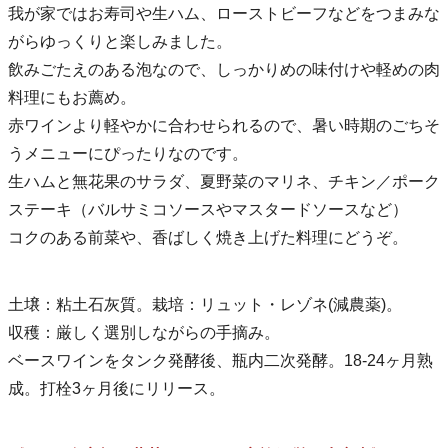
我が家ではお寿司や生ハム、ローストビーフなどをつまみな
がらゆっくりと楽しみました。
飲みごたえのある泡なので、しっかりめの味付けや軽めの肉
料理にもお薦め。
赤ワインより軽やかに合わせられるので、暑い時期のごちそ
うメニューにぴったりなのです。
生ハムと無花果のサラダ、夏野菜のマリネ、チキン／ポーク
ステーキ（バルサミコソースやマスタードソースなど）
コクのある前菜や、香ばしく焼き上げた料理にどうぞ。
土壌：粘土石灰質。栽培：リュット・レゾネ(減農薬)。
収穫：厳しく選別しながらの手摘み。
ベースワインをタンク発酵後、瓶内二次発酵。18-24ヶ月熟
成。打栓3ヶ月後にリリース。