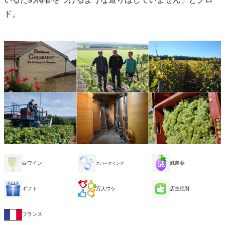
ド。
白ワイン
減農薬
スパークリング
ギフト
万人ウケ
店主絶賛
フランス