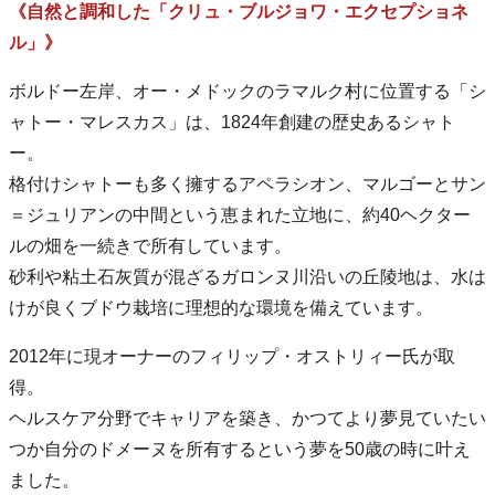
《自然と調和した「クリュ・ブルジョワ・エクセプショネ
ル」》
ボルドー左岸、オー・メドックのラマルク村に位置する「シ
ャトー・マレスカス」は、1824年創建の歴史あるシャト
ー。
格付けシャトーも多く擁するアペラシオン、マルゴーとサン
＝ジュリアンの中間という恵まれた立地に、約40ヘクター
ルの畑を一続きで所有しています。
砂利や粘土石灰質が混ざるガロンヌ川沿いの丘陵地は、水は
けが良くブドウ栽培に理想的な環境を備えています。
2012年に現オーナーのフィリップ・オストリィー氏が取
得。
ヘルスケア分野でキャリアを築き、かつてより夢見ていたい
つか自分のドメーヌを所有するという夢を50歳の時に叶え
ました。