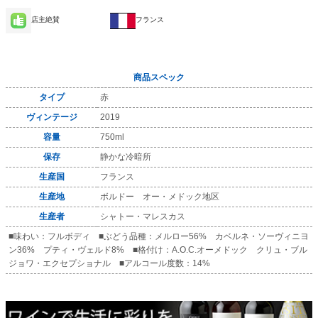
店主絶賛
フランス
商品スペック
タイプ
赤
ヴィンテージ
2019
容量
750ml
保存
静かな冷暗所
生産国
フランス
生産地
ボルドー オー・メドック地区
生産者
シャトー・マレスカス
■味わい：フルボディ ■ぶどう品種：メルロー56% カベルネ・ソーヴィニヨ
ン36% プティ・ヴェルド8% ■格付け：A.O.C.オーメドック クリュ・ブル
ジョワ・エクセプショナル ■アルコール度数：14%