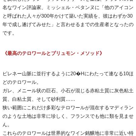
名なワイン評論家、ミッシェル・ベタンヌに「他のアイコン
と呼ばれた人々が300年かけて築いた実績を、彼はわずか30
年で成し遂げてみせた」と言わせるまでの生産者となったの
です。
《最高のテロワールとブリュモン・メソッド》
ピレネー山脈に並行するように20�Hにわたって連なる10ほ
どのテロワール。
ガレ、メニール状の巨石、小石が混じる赤粘土質に灰色粘土
質、白粘土質、そして砂利質……
狭い範囲にこれだけ多彩なテロワールが混在するマディラン
のような土地は非常に珍しく、フランスでも他に類を見ませ
ん。
これらのテロワールは世界的なワイン銘醸地に非常に近い特