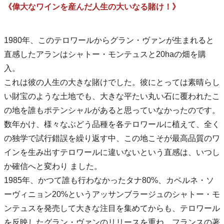
《偉大なワインを産んだ人生の大いなる賭け！》
1980年、このテロワールからグラン・ヴァンが生まれると
直感したアランはシャトー・モンテュスと20haの畑を購
入。
これは彼の人生の大きな賭けでした。彼にとっては素晴らし
い財宝のような土地でも、大きな平たい丸い石に覆われたこ
の地を誰もポテンシャルがあると思っていなかったのです。
数年かけ、様々なぶどう品種を各テロワールに植えて、全く
の独学で試行錯誤を繰り返す中、この地こそが最高品質のワ
インを生み出すテロワールに違いないという直感は、いつし
か確信へと変わり ました。
1985年、かつて誰も行わなかったタナ80%、カベルネ・ソ
ーヴィニョン20%というアッサンブラージュのシャトー・モ
ンテュスを発売して大きな注目を集めてからも、テロワール
を反映したグラン・ヴァンのリリースを重ね、フランスの著