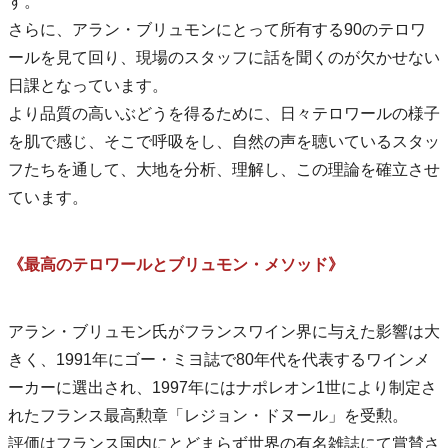
す。
さらに、アラン・ブリュモンにとって所有する90のテロワ
ールを見て回り、現場のスタッフに話を聞くのが欠かせない
日課となっています。
より品質の高いぶどうを得るために、日々テロワールの様子
を肌で感じ、そこで呼吸をし、自然の声を聴いているスタッ
フたちを通して、大地を分析、理解し、この理論を確立させ
ています。
《最高のテロワールとブリュモン・メソッド》
アラン・ブリュモン氏がフランスワイン界に与えた影響は大
きく、1991年にゴー・ミヨ誌で80年代を代表するワインメ
ーカーに選出され、1997年にはナポレオン1世により制定さ
れたフランス最高勲章「レジョン・ドヌール」を受勲。
評価はフランス国内にとどまらず世界の有名雑誌にて賞賛さ