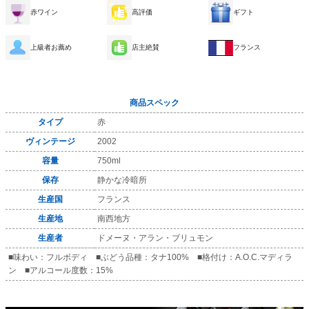
赤ワイン
高評価
ギフト
上級者お薦め
店主絶賛
フランス
商品スペック
タイプ
赤
ヴィンテージ
2002
容量
750ml
保存
静かな冷暗所
生産国
フランス
生産地
南西地方
生産者
ドメーヌ・アラン・ブリュモン
■味わい：フルボディ ■ぶどう品種：タナ100% ■格付け：A.O.C.マディラ
ン ■アルコール度数：15%