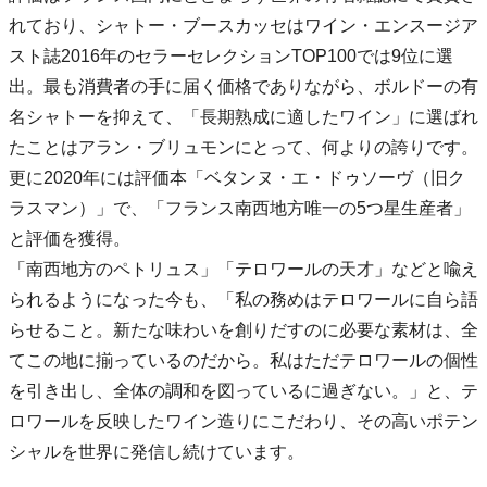
れており、シャトー・ブースカッセはワイン・エンスージア
スト誌2016年のセラーセレクションTOP100では9位に選
出。最も消費者の手に届く価格でありながら、ボルドーの有
名シャトーを抑えて、「長期熟成に適したワイン」に選ばれ
たことはアラン・ブリュモンにとって、何よりの誇りです。
更に2020年には評価本「ベタンヌ・エ・ドゥソーヴ（旧ク
ラスマン）」で、「フランス南西地方唯一の5つ星生産者」
と評価を獲得。
「南西地方のペトリュス」「テロワールの天才」などと喩え
られるようになった今も、「私の務めはテロワールに自ら語
らせること。新たな味わいを創りだすのに必要な素材は、全
てこの地に揃っているのだから。私はただテロワールの個性
を引き出し、全体の調和を図っているに過ぎない。」と、テ
ロワールを反映したワイン造りにこだわり、その高いポテン
シャルを世界に発信し続けています。