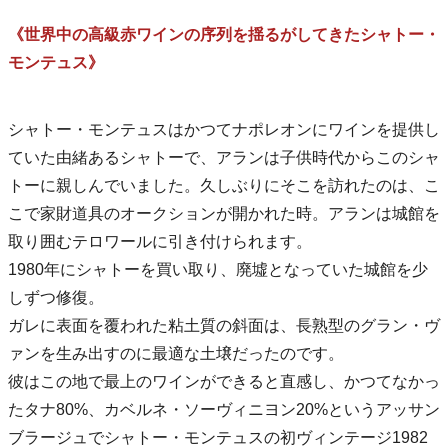
《世界中の高級赤ワインの序列を揺るがしてきたシャトー・
モンテュス》
シャトー・モンテュスはかつてナポレオンにワインを提供し
ていた由緒あるシャトーで、アランは子供時代からこのシャ
トーに親しんでいました。久しぶりにそこを訪れたのは、こ
こで家財道具のオークションが開かれた時。アランは城館を
取り囲むテロワールに引き付けられます。
1980年にシャトーを買い取り、廃墟となっていた城館を少
しずつ修復。
ガレに表面を覆われた粘土質の斜面は、長熟型のグラン・ヴ
ァンを生み出すのに最適な土壌だったのです。
彼はこの地で最上のワインができると直感し、かつてなかっ
たタナ80%、カベルネ・ソーヴィニヨン20%というアッサン
ブラージュでシャトー・モンテュスの初ヴィンテージ1982