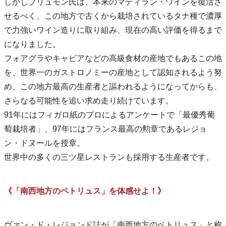
しかしブリュモン氏は、本来のマディラン・ワインを復活さ
せるべく、この地方で古くから栽培されているタナ種で濃厚
で力強いワイン造りに取り組み、現在の高い評価を得るまで
になりました。
フォアグラやキャビアなどの高級食材の産地でもあるこの地
を、世界一のガストロノミーの産地として認知されるよう努
め、この地方最高の生産者と謳われるようになってからも、
さらなる可能性を追い求め走り続けています。
91年にはフィガロ紙のプロによるアンケートで「最優秀葡
萄栽培者」、97年にはフランス最高の勲章であるレジョ
ン・ドヌールを授章。
世界中の多くの三ツ星レストランも採用する生産者です。
《「南西地方のペトリュス」を体感せよ！》
ヴァン・ド・レジョンド誌が「南西地方のペトリュス」と称