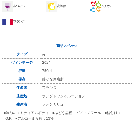
赤ワイン
高評価
万人ウケ
フランス
商品スペック
タイプ
赤
ヴィンテージ
2024
容量
750ml
保存
静かな冷暗所
生産国
フランス
生産地
ラングドック＆ルーション
生産者
フォンカリュ
■味わい：ミディアムボディ ■ぶどう品種：ピノ・ノワール ■格付け：
I.G.P. ■アルコール度数：13%