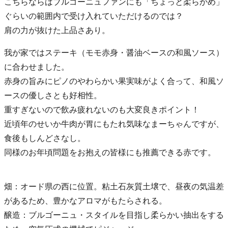
こちらならばブルゴーニュファンにも「ちょっと柔らかめ」
ぐらいの範囲内で受け入れていただけるのでは？
肩の力が抜けた上品さあり。
我が家ではステーキ（モモ赤身・醤油ベースの和風ソース）
に合わせました。
赤身の旨みにピノのやわらかい果実味がよく合って、和風ソ
ースの優しさとも好相性。
重すぎないので飲み疲れないのも大変良きポイント！
近頃年のせいか牛肉が胃にもたれ気味なまーちゃんですが、
食後もしんどさなし。
同様のお年頃問題をお抱えの皆様にも推薦できる赤です。
畑：オード県の西に位置。粘土石灰質土壌で、昼夜の気温差
があるため、豊かなアロマがもたらされる。
醸造：ブルゴーニュ・スタイルを目指し柔らかい抽出をする