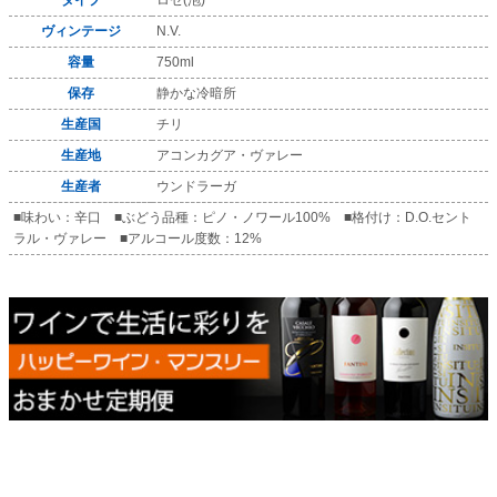
タイプ
ロゼ(泡)
ヴィンテージ
N.V.
容量
750ml
保存
静かな冷暗所
生産国
チリ
生産地
アコンカグア・ヴァレー
生産者
ウンドラーガ
■味わい：辛口 ■ぶどう品種：ピノ・ノワール100% ■格付け：D.O.セント
ラル・ヴァレー ■アルコール度数：12%