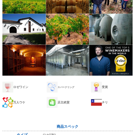
ロゼワイン
受賞
スパークリング
万人ウケ
店主絶賛
チリ
商品スペック